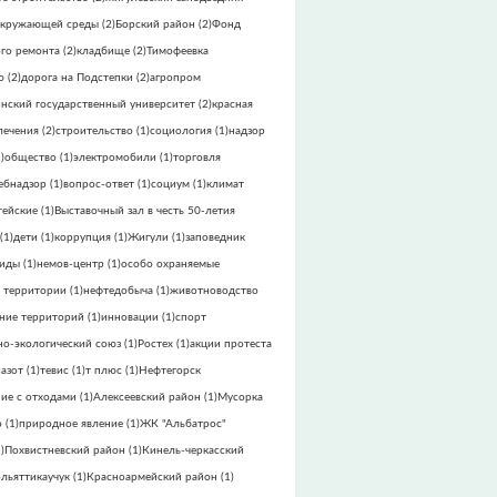
окружающей среды
(2)
Борский район
(2)
Фонд
го ремонта
(2)
кладбище
(2)
Тимофеевка
ю
(2)
дорога на Подстепки
(2)
агропром
инский государственный университет
(2)
красная
лечения
(2)
строительство
(1)
социология
(1)
надзор
)
общество
(1)
электромобили
(1)
торговля
ебнадзор
(1)
вопрос-ответ
(1)
социум
(1)
климат
тейские
(1)
Выставочный зал в честь 50-летия
(1)
дети
(1)
коррупция
(1)
Жигули
(1)
заповедник
виды
(1)
немов-центр
(1)
особо охраняемые
 территории
(1)
нефтедобыча
(1)
животноводство
ние территорий
(1)
инновации
(1)
спорт
но-экологический союз
(1)
Ростех
(1)
акции протеста
азот
(1)
тевис
(1)
т плюс
(1)
Нефтегорск
ие с отходами
(1)
Алексеевский район
(1)
Мусорка
о
(1)
природное явление
(1)
ЖК "Альбатрос"
)
Похвистневский район
(1)
Кинель-черкасский
ольяттикаучук
(1)
Красноармейский район
(1)