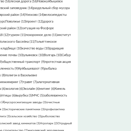
тво
(16)
лесная дорога
(16)
Новокуйбышевск
вский заповедник
(14)
раздельный сбор мусора
ярский район
(14)
Узюково
(14)
велосипедисты
сурсПоволжье
(13)
проект
(12)
дорога
кий район
(12)
ситуация на Фосфоре
18
(12)
туризм
(11)
похоронное дело
(11)
институт
Волжского бассейна
(11)
Тольяттинское
 кладбище
(10)
качество воды
(10)
радиация
нение почвы
(10)
ульяновск
(10)
Волгарь
(10)
Сибур
9)
общественный транспорт
(9)
протестная акция
ленность
(9)
Куйбышевазот
(9)
рыбалка
к
(8)
полигон в Васильевке
ринжиниринг
(7)
травят
(7)
альтернативная
а
(6)
экология
(6)
Эколайн
(6)
митинг
(6)
Кинель
)
птицы
(6)
вырубка
(5)
МЧС
(5)
заболеваемость
ы
(4)
мусоросжигающие заводы
(3)
очистные
я
(3)
исторические памятники
(3)
профилактика
лига
(3)
сельское хозяйство
(3)
рыболовство
олжский завод химикатов
(3)
Агропарк
(2)
Отрадный
е строительство
(2)
жигулевский заподведник