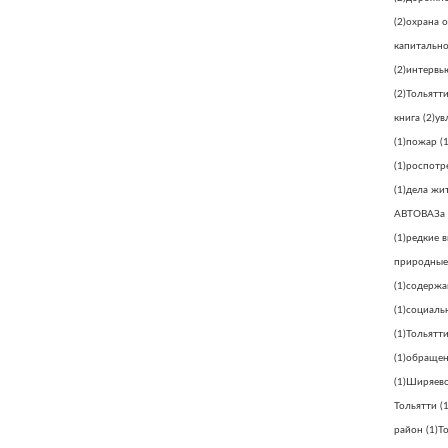
(2)
охрана 
капитально
(2)
интервь
(2)
Тольятт
книга
(2)
ув
(1)
пожар
(1
(1)
роспотр
(1)
дела жи
АВТОВАЗа
(1)
редкие 
природные
(1)
содержа
(1)
социаль
(1)
Тольятти
(1)
обращен
(1)
Ширяев
Тольятти
(1
район
(1)
Т