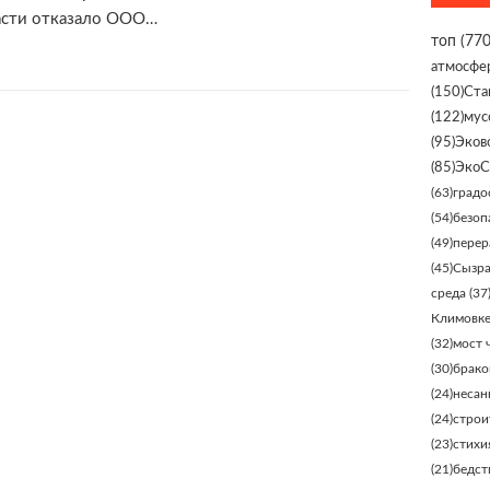
асти отказало ООО…
топ
(770
атмосфе
(150)
Ста
(122)
мус
(95)
Эков
(85)
ЭкоС
(63)
градо
(54)
безоп
(49)
перер
(45)
Сызр
среда
(37
Климовк
(32)
мост 
(30)
брако
(24)
несан
(24)
строи
(23)
стихи
(21)
бедст