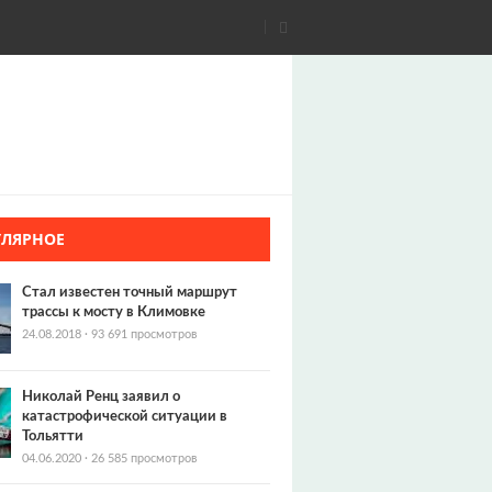
УЛЯРНОЕ
Стал известен точный маршрут
трассы к мосту в Климовке
24.08.2018
·
93 691 просмотров
Николай Ренц заявил о
катастрофической ситуации в
Тольятти
04.06.2020
·
26 585 просмотров