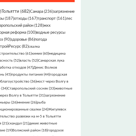
)
Тольятти
(682)
Самара
(236)
загрязнение
ры
(187)
отходы
(167)
транспорт
(161)
лес
вропольский район
(128)
жкх
орная реформа
(100)
водные ресурсы
оз
(90)
здоровье
(86)
погода
тройРесурс
(82)
свалка
строительство
(61)
химия
(60)
медицина
асность
(52)
власть
(52)
Самарская лука
аботка отходов
(47)
Денис Волков
ань
(45)
продукты питания
(44)
городская
)
благоустройство
(36)
мост через Волгу в
е
(34)
Ставропольский сосняк
(33)
животные
через Волгу в Тольятти
(31)
загрязнение
ньеры
(26)
мнение
(26)
рыба
кционированные свалки
(24)
Жигулевск
тельство развязки на м-5 в Тольятти
я
(21)
скандал
(21)
дикие животные
вие
(19)
Волжский район
(18)
городское