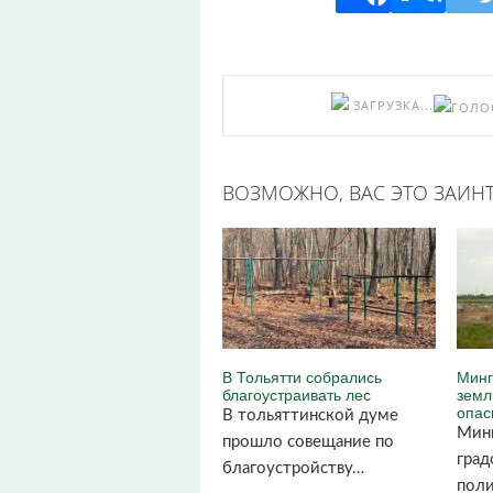
ЗАГРУЗКА...
ВОЗМОЖНО, ВАС ЭТО ЗАИНТ
В Тольятти собрались
Минг
благоустраивать лес
земл
опас
В тольяттинской думе
Мин
прошло совещание по
град
благоустройству…
поли