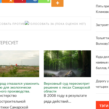
Пять при
Климовк
(ПОКА ОЦЕНОК НЕТ)
Застроя
Тольятти
ЕРЕСУЕТ
Волкову
Куда дел
наивные 
баллов, 
Дорогу у
рад отказался узаконить
Верховный суд пересмотрит
ю для экологически
решение о лесах Самарской
четырех
ного производства.
области
истерство
В 2008 году в результате
остроительной
ряда действий…
ТЭГИ
тики Самарской