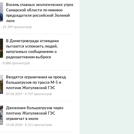
Восемь главных экологических угроз
Самарской области по мнению
председателя российской Зеленой
лиги
·
25 399 просмотров
В Димитровграде атомщики
пытаются успокоить людей,
напуганных сообщениями о
радиоактивном выбросе
·
8 888 просмотров
Вводятся ограничения на проезд
большегрузов по трассе М-5 и
плотине Жигулевской ГЭС
07.06.2019
·
8 707 просмотров
Движение большегрузов через
плотину Жигулевской ГЭС
ограничат в июле
15.06.2018
·
8 211 просмотров