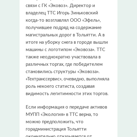
связи с ГК «Эковоз». Директор и
владелец ТТС Игорь Зиньковский
когда-то возглавлял ООО «Эфель»,
получившее подряд на содержание
магистральных дорог в Тольятти. А в
итоге на уборку снега в городе вышли
машины с логотипом «Эковоза». ТТС
также неоднократно участвовала в
различных торгах, где победителем
становились структуры «Эковоза».
«Техтранссервис», очевидно, выполняла
роль некоего статиста, создавая
видимость легитимности этих торгов.
Если информация о передаче активов
МУПП «Экология» в ТТС верна, то
можно предположить, что
горадминистрация Тольятти
окончательно отказывается от