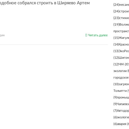
подобное собрался строить в Ширяево Артем
(24)
несан
(24)
строи
(23)
стихи
(19)
Волжс
пространс
дин
Читать далее
(15)
Жигуле
(14)
Красно
(13)
ЭкоРе
(12)
Шигонс
(12)
ЧМ-20
экологии 
городское
(10)
загряз
Тольятти
(
(9)
промыш
(9)
Чапаевс
(7)
Автодо
(6)
экологи
(6)
авария
(6