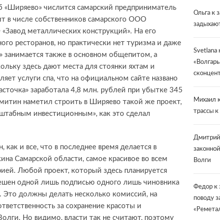
 «Ширяево» числится самарский предприниматель
Ольга
к 
т в числе собственников самарского ООО
задыхают
 «Завод металлических конструкций». На его
ного ресторанов, но практически нет туризма и даже
Svetlana
а» занимается также в основном общепитом, а
«Волгарь
ольку здесь дают места для стоянки яхтам и
сконцент
ляет услуги спа, что на официальном сайте названо
асточка» заработала 4,8 млн. рублей при убытке 345
Михаил
к
омитин наметил строить в Ширяево такой же проект,
трассы к
сштабным инвестиционным», как это сделал
Дмитрий
 как и все, что в последнее время делается в
законной
на Самарской области, самое красивое во всем
Волги
рией. Любой проект, который здесь планируется
решен одной лишь подписью одного лишь чиновника
Федор
к 
а. Это должны делать несколько комиссий, на
поводу з
тветственность за сохранение красоты и
«Ремета
Волги. Но видимо, власти так не считают, поэтому