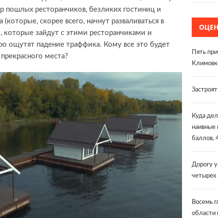
ор пошлых ресторанчиков, безликих гостиниц и
(которые, скорее всего, начнут разваливаться в
ОЦЕ
, которые зайдут с этими ресторанчиками и
ро ощутят падение траффика. Кому все это будет
Пять при
 прекрасного места?
Климовк
Застроя
Куда дел
наивные 
баллов, 
Дорогу у
четырех
Восемь г
области 