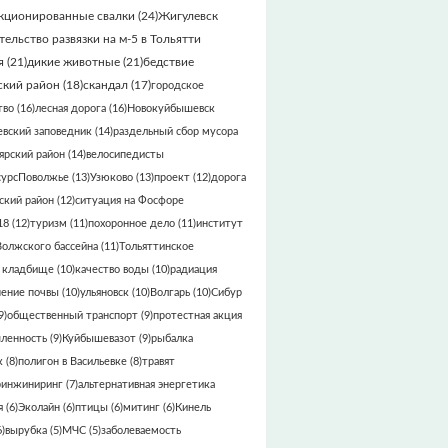
кционированные свалки
(24)
Жигулевск
тельство развязки на м-5 в Тольятти
я
(21)
дикие животные
(21)
бедствие
кий район
(18)
скандал
(17)
городское
тво
(16)
лесная дорога
(16)
Новокуйбышевск
вский заповедник
(14)
раздельный сбор мусора
ярский район
(14)
велосипедисты
сурсПоволжье
(13)
Узюково
(13)
проект
(12)
дорога
кий район
(12)
ситуация на Фосфоре
18
(12)
туризм
(11)
похоронное дело
(11)
институт
Волжского бассейна
(11)
Тольяттинское
 кладбище
(10)
качество воды
(10)
радиация
нение почвы
(10)
ульяновск
(10)
Волгарь
(10)
Сибур
9)
общественный транспорт
(9)
протестная акция
ленность
(9)
Куйбышевазот
(9)
рыбалка
к
(8)
полигон в Васильевке
(8)
травят
ринжиниринг
(7)
альтернативная энергетика
я
(6)
Эколайн
(6)
птицы
(6)
митинг
(6)
Кинель
)
вырубка
(5)
МЧС
(5)
заболеваемость