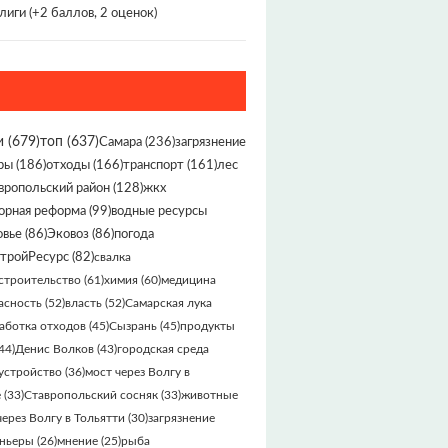
лиги
(+2 баллов, 2 оценок)
и
(679)
топ
(637)
Самара
(236)
загрязнение
ры
(186)
отходы
(166)
транспорт
(161)
лес
вропольский район
(128)
жкх
орная реформа
(99)
водные ресурсы
овье
(86)
Эковоз
(86)
погода
тройРесурс
(82)
свалка
строительство
(61)
химия
(60)
медицина
асность
(52)
власть
(52)
Самарская лука
аботка отходов
(45)
Сызрань
(45)
продукты
44)
Денис Волков
(43)
городская среда
устройство
(36)
мост через Волгу в
е
(33)
Ставропольский сосняк
(33)
животные
через Волгу в Тольятти
(30)
загрязнение
ньеры
(26)
мнение
(25)
рыба