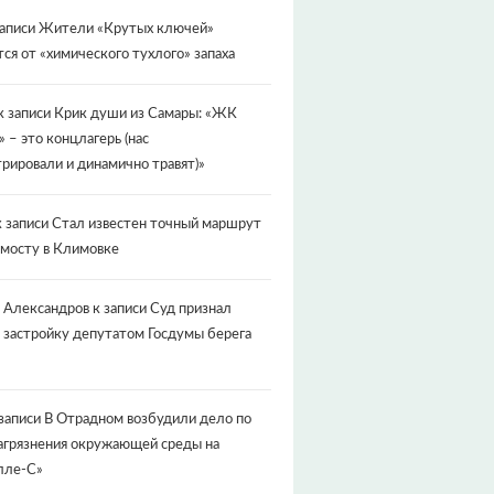
записи
Жители «Крутых ключей»
ся от «химического тухлого» запаха
к записи
Крик души из Самары: «ЖК
» – это концлагерь (нас
рировали и динамично травят)»
 записи
Стал известен точный маршрут
 мосту в Климовке
 Александров
к записи
Суд признал
 застройку депутатом Госдумы берега
записи
В Отрадном возбудили дело по
агрязнения окружающей среды на
лле-С»