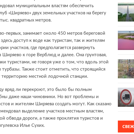
ендовал муниципальным властям обеспечить
уб «Ширяево» двух земельных участков на берегу
ыс. квадратных метров.
, во-первых, занимает около 450 метров береговой
т здесь доступ к воде как туристам, так и жителям
ории участков, где предполагается развернуть
з Ширяево к горе Верблюд и далее. Она грунтовая,
аки туристами, не говоря уже о том, что вдоль этой
 турбазы. Также стоит отметить, что строящийся
т территорию местной лодочной станции.
ду вряд ли перекроют, это было бы полным
бны даже наши чиновники. Но вот проблемы и
стов и жителям Ширяева создать могут. Как сказано
мендовал выделение участков местным властям,
ой обвода дороги, а также проклятия туристов и
гулевска Илье Сухих.
СВЕ