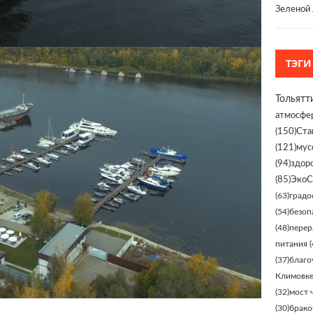
Зеленой 
ТЭГИ
Тольятт
атмосфе
(150)
Ста
(121)
мус
(94)
здор
(85)
ЭкоС
(63)
градо
(54)
безоп
(48)
перер
питания
(
(37)
благо
Климовк
(32)
мост 
(30)
брако