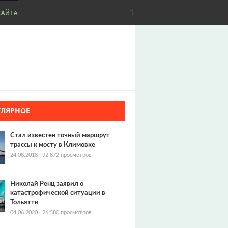
САЙТА
УЛЯРНОЕ
Стал известен точный маршрут
трассы к мосту в Климовке
24.08.2018
·
92 872 просмотров
Николай Ренц заявил о
катастрофической ситуации в
Тольятти
04.06.2020
·
26 580 просмотров