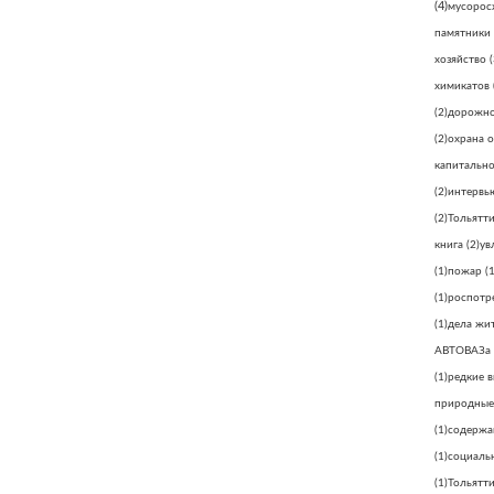
(4)
мусорос
памятники
хозяйство
(
химикатов
(2)
дорожно
(2)
охрана 
капитально
(2)
интервь
(2)
Тольятт
книга
(2)
ув
(1)
пожар
(1
(1)
роспотр
(1)
дела жи
АВТОВАЗа
(1)
редкие 
природные
(1)
содержа
(1)
социаль
(1)
Тольятти