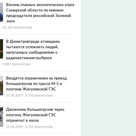
Восемь главных экологических угроз
Самарской области по мнению
председателя российской Зеленой
лиги
·
25 163 просмотров
В Димитровграде атомщики
пытаются успокоить людей,
напуганных сообщениями о
радиоактивном выбросе
·
8 887 просмотров
Вводятся ограничения на проезд
большегрузов по трассе М-5 и
плотине Жигулевской ГЭС
07.06.2019
·
8 703 просмотров
Движение большегрузов через
плотину Жигулевской ГЭС
ограничат в июле
15.06.2018
·
8 210 просмотров