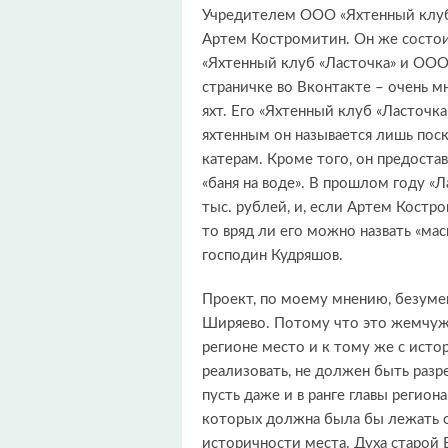
Учредителем ООО «Яхтенный клуб
Артем Костромитин. Он же состои
«Яхтенный клуб «Ласточка» и ООО
страничке во Вконтакте – очень м
яхт. Его «Яхтенный клуб «Ласточк
яхтенным он называется лишь поск
катерам. Кроме того, он предостав
«баня на воде». В прошлом году «Л
тыс. рублей, и, если Артем Костр
то вряд ли его можно назвать «ма
господин Кудряшов.
Проект, по моему мнению, безумен,
Ширяево. Потому что это жемчужи
регионе место и к тому же с исто
реализовать, не должен быть раз
пусть даже и в ранге главы регион
которых должна была бы лежать о
историчности места. Духа старой 