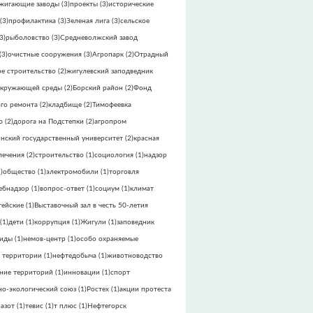
жигающие заводы
(3)
проекты
(3)
исторические
(3)
профилактика
(3)
Зеленая лига
(3)
сельское
3)
рыболовство
(3)
Средневолжский завод
(3)
очистные сооружения
(3)
Агропарк
(2)
Отрадный
е строительство
(2)
жигулевский заподведник
окружающей среды
(2)
Борский район
(2)
Фонд
го ремонта
(2)
кладбище
(2)
Тимофеевка
ю
(2)
дорога на Подстепки
(2)
агропром
инский государственный университет
(2)
красная
лечения
(2)
строительство
(1)
социология
(1)
надзор
)
общество
(1)
электромобили
(1)
торговля
ебнадзор
(1)
вопрос-ответ
(1)
социум
(1)
климат
тейские
(1)
Выставочный зал в честь 50-летия
(1)
дети
(1)
коррупция
(1)
Жигули
(1)
заповедник
виды
(1)
немов-центр
(1)
особо охраняемые
 территории
(1)
нефтедобыча
(1)
животноводство
ние территорий
(1)
инновации
(1)
спорт
но-экологический союз
(1)
Ростех
(1)
акции протеста
азот
(1)
тевис
(1)
т плюс
(1)
Нефтегорск