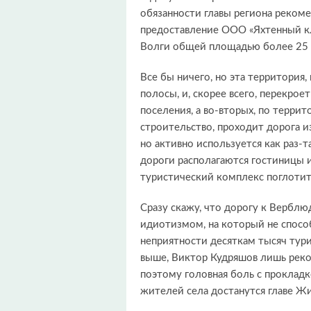
обязанности главы региона реком
предоставление ООО «Яхтенный кл
Волги общей площадью более 25 т
Все бы ничего, но эта территория
полосы, и, скорее всего, перекрое
поселения, а во-вторых, по террит
строительство, проходит дорога и
но активно используется как раз-т
дороги располагаются гостиницы и
туристический комплекс поглоти
Сразу скажу, что дорогу к Верблю
идиотизмом, на который не спосо
неприятности десяткам тысяч тури
выше, Виктор Кудряшов лишь реко
поэтому головная боль с прокладк
жителей села достанутся главе Жи