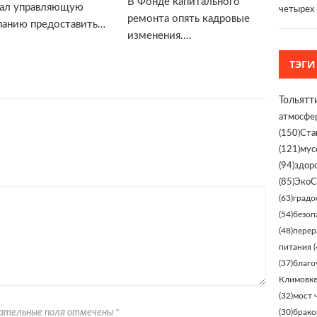
В Фонде капитального
зал управляющую
четырех
ремонта опять кадровые
анию предоставить…
изменения.…
ТЭГИ
Тольятт
атмосфе
(150)
Ста
(121)
мус
(94)
здор
(85)
ЭкоС
(63)
градо
(54)
безоп
(48)
перер
питания
(
(37)
благо
Климовк
(32)
мост 
язательные поля отмечены
*
(30)
брако