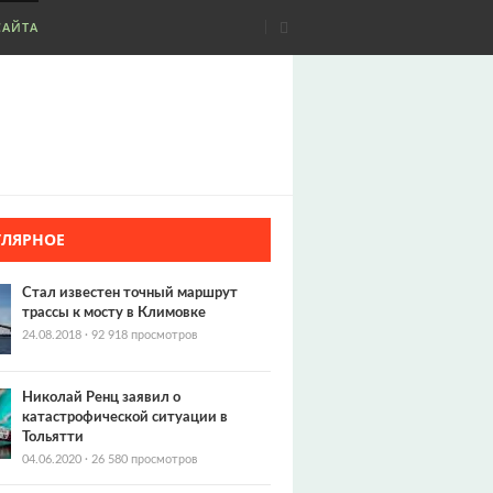
САЙТА
УЛЯРНОЕ
Стал известен точный маршрут
трассы к мосту в Климовке
24.08.2018
·
92 918 просмотров
Николай Ренц заявил о
катастрофической ситуации в
Тольятти
04.06.2020
·
26 580 просмотров