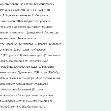
кционированные свалки
(24)
Жигулевск
тельство развязки на м-5 в Тольятти
я
(21)
дикие животные
(21)
бедствие
кий район
(18)
скандал
(17)
городское
тво
(16)
лесная дорога
(16)
Новокуйбышевск
вский заповедник
(14)
раздельный сбор мусора
ярский район
(14)
велосипедисты
сурсПоволжье
(13)
Узюково
(13)
проект
(12)
дорога
кий район
(12)
ситуация на Фосфоре
18
(12)
туризм
(11)
похоронное дело
(11)
институт
Волжского бассейна
(11)
Тольяттинское
 кладбище
(10)
качество воды
(10)
радиация
нение почвы
(10)
ульяновск
(10)
Волгарь
(10)
Сибур
9)
общественный транспорт
(9)
протестная акция
ленность
(9)
Куйбышевазот
(9)
рыбалка
к
(8)
полигон в Васильевке
(8)
травят
ринжиниринг
(7)
альтернативная энергетика
я
(6)
Эколайн
(6)
птицы
(6)
митинг
(6)
Кинель
)
вырубка
(5)
МЧС
(5)
заболеваемость