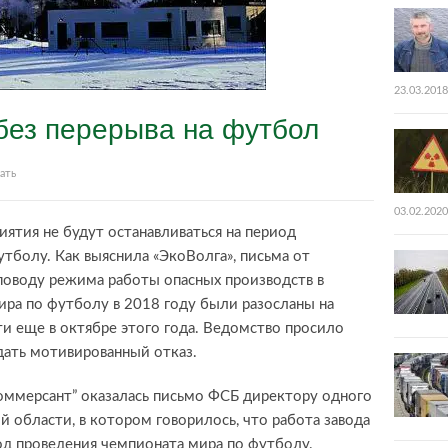
23.03.2018
без перерыва на футбол
ать
03.02.2020
ятия не будут останавливаться на период
тболу. Как выяснила «ЭкоВолга», письма от
оводу режима работы опасных производств в
ра по футболу в 2018 году были разосланы на
и еще в октябре этого года. Ведомство просило
дать мотивированный отказ.
Коммерсант” оказалась письмо ФСБ директору одного
 области, в котором говорилось, что работа завода
од проведения чемпионата мира по футболу.