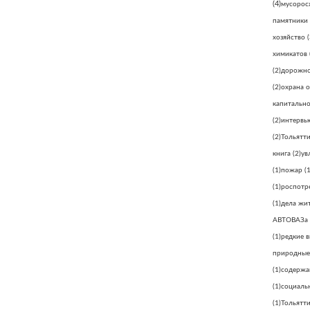
(4)
мусорос
памятники
хозяйство
(
химикатов
(2)
дорожно
(2)
охрана 
капитально
(2)
интервь
(2)
Тольятт
книга
(2)
ув
(1)
пожар
(1
(1)
роспотр
(1)
дела жи
АВТОВАЗа
(1)
редкие 
природные
(1)
содержа
(1)
социаль
(1)
Тольятти