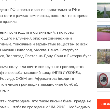
дента РФ и постановление правительства РФ о
ности в рамках чемпионата, поясняя, что на время
 правила.
ных производств и организаций, в которых
ющего излучения, опасные химические и
ивные, токсичные и взрывчатые вещества» во всех
о Нижний Новгород, Москва, Санкт-Петербург,
нск, Волгоград, Ростов-на-Дону, Сочи и Екатеринбург.
исьма получили почти все крупные производства
нефтеперерабатывающий завод (НПЗ) ЛУКОЙЛа,
«Корунд», ОКБМ им. Африкантова (входит в
(в том числе производит авиационные бомбы),
ители.
тти подтвердили, что такие письма были, правда, не
СВЕ
прома и штаба по проведению ЧМ-2018. Необходимо