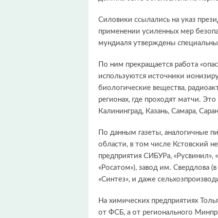
Силовики ссылались на указ прези
применении усиленных мер безопас
мундиаля утверждены специальные
По ним прекращается работа «опас
используются источники ионизиру
биологические вещества, радиоакт
регионах, где проходят матчи. Эт
Калининград, Казань, Самара, Сара
По данным газеты, аналогичные п
области, в том числе Кстовский 
предприятия СИБУРа, «Русвинил», 
«Росатом»), завод им. Свердлова 
«Синтез», и даже сельхозпроизвод
На химических предприятиях Толья
от ФСБ, а от регионального Мин