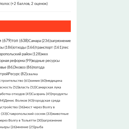
 полос
(+2 баллов, 2 оценок)
и
(679)
топ
(638)
Самара
(236)
загрязнение
ры
(186)
отходы
(166)
транспорт
(161)
лес
вропольский район
(128)
жкх
орная реформа
(99)
водные ресурсы
овье
(86)
Эковоз
(86)
погода
тройРесурс
(82)
свалка
строительство
(61)
химия
(60)
медицина
асность
(52)
власть
(52)
Самарская лука
аботка отходов
(45)
Сызрань
(45)
продукты
44)
Денис Волков
(43)
городская среда
устройство
(36)
мост через Волгу в
е
(33)
Ставропольский сосняк
(33)
животные
через Волгу в Тольятти
(30)
загрязнение
ньеры
(26)
мнение
(25)
рыба