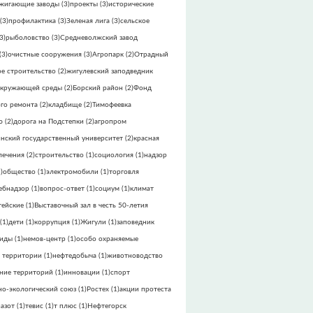
жигающие заводы
(3)
проекты
(3)
исторические
(3)
профилактика
(3)
Зеленая лига
(3)
сельское
3)
рыболовство
(3)
Средневолжский завод
(3)
очистные сооружения
(3)
Агропарк
(2)
Отрадный
е строительство
(2)
жигулевский заподведник
окружающей среды
(2)
Борский район
(2)
Фонд
го ремонта
(2)
кладбище
(2)
Тимофеевка
ю
(2)
дорога на Подстепки
(2)
агропром
инский государственный университет
(2)
красная
лечения
(2)
строительство
(1)
социология
(1)
надзор
)
общество
(1)
электромобили
(1)
торговля
ебнадзор
(1)
вопрос-ответ
(1)
социум
(1)
климат
тейские
(1)
Выставочный зал в честь 50-летия
(1)
дети
(1)
коррупция
(1)
Жигули
(1)
заповедник
виды
(1)
немов-центр
(1)
особо охраняемые
 территории
(1)
нефтедобыча
(1)
животноводство
ние территорий
(1)
инновации
(1)
спорт
но-экологический союз
(1)
Ростех
(1)
акции протеста
азот
(1)
тевис
(1)
т плюс
(1)
Нефтегорск