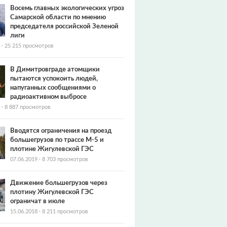
Восемь главных экологических угроз
Самарской области по мнению
председателя российской Зеленой
лиги
·
25 215 просмотров
В Димитровграде атомщики
пытаются успокоить людей,
напуганных сообщениями о
радиоактивном выбросе
·
8 887 просмотров
Вводятся ограничения на проезд
большегрузов по трассе М-5 и
плотине Жигулевской ГЭС
07.06.2019
·
8 703 просмотров
Движение большегрузов через
плотину Жигулевской ГЭС
ограничат в июле
15.06.2018
·
8 211 просмотров