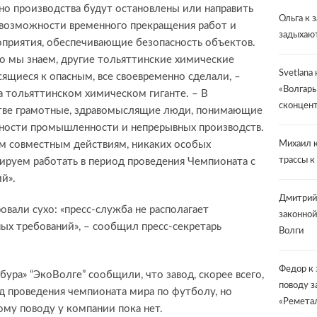
но производства будут остановлены или направить
Ольга
к 
евозможности временного прекращения работ и
задыхают
приятия, обеспечивающие безопасность объектов.
о мы знаем, другие тольяттинские химические
Svetlana
сящиеся к опасным, все своевременно сделали, –
«Волгарь
 тольяттинском химическом гиганте. – В
сконцент
тве грамотные, здравомыслящие люди, понимающие
ьности промышленности и непрерывных производств.
м совместным действиям, никаких особых
Михаил
к
трассы к
ируем работать в период проведения Чемпионата с
й».
Дмитрий
вали сухо: «пресс-служба не располагает
законной
х требований», – сообщил пресс-секретарь
Волги
Федор
к 
ура» “ЭкоВолге” сообщили, что завод, скорее всего,
поводу з
од проведения чемпионата мира по футболу, но
«Ремета
му поводу у компании пока нет.