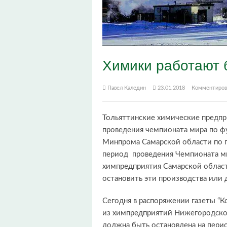
Химики работают 
Павел Каледин
23.01.2018
Комментиров
Тольяттинские химические предпри
проведения чемпионата мира по фу
Минпрома Самарской области по п
период проведения Чемпионата ми
химпредприятия Самарской област
остановить эти производства или 
Сегодня в распоряжении газеты “
из химпредприятий Нижегородской
должна быть остановлена на пери