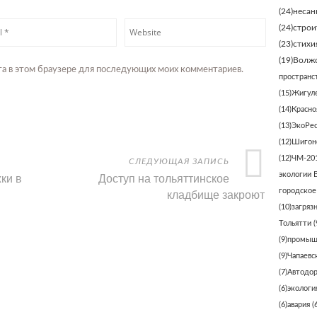
(24)
несан
(24)
строи
(23)
стихи
(19)
Волжс
айта в этом браузере для последующих моих комментариев.
пространс
(15)
Жигуле
(14)
Красно
(13)
ЭкоРе
(12)
Шигонс
(12)
ЧМ-20
СЛЕДУЮЩАЯ ЗАПИСЬ
ки в
Доступ на тольяттинское
экологии 
кладбище закроют
городское
(10)
загряз
Тольятти
(
(9)
промыш
(9)
Чапаевс
(7)
Автодо
(6)
экологи
(6)
авария
(6