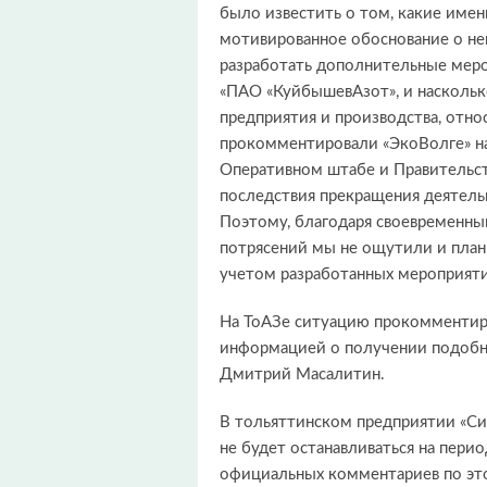
было известить о том, какие имен
мотивированное обоснование о н
разработать дополнительные меро
«ПАО «КуйбышевАзот», и наскольк
предприятия и производства, отно
прокомментировали «ЭкоВолге» на
Оперативном штабе и Правительс
последствия прекращения деятел
Поэтому, благодаря своевременны
потрясений мы не ощутили и план
учетом разработанных мероприяти
На ТоАЗе ситуацию прокомментиро
информацией о получении подобны
Дмитрий Масалитин.
В тольяттинском предприятии «Сиб
не будет останавливаться на пери
официальных комментариев по это