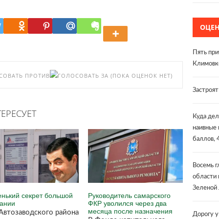
ОЦЕ
Пять при
Климовк
(ПОКА ОЦЕНОК НЕТ)
Застроя
ЕРЕСУЕТ
Куда дел
наивные 
баллов, 
Восемь г
области 
Зеленой 
нький секрет большой
Руководитель самарского
ании
ФКР уволился через два
месяца после назначения
Автозаводского района
Дорогу у