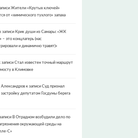
записи
Жители «Крутых ключей»
ся от «химического тухлого» запаха
к записи
Крик души из Самары: «ЖК
» – это концлагерь (нас
рировали и динамично травят)»
 записи
Стал известен точный маршрут
 мосту в Климовке
 Александров
к записи
Суд признал
 застройку депутатом Госдумы берега
записи
В Отрадном возбудили дело по
агрязнения окружающей среды на
лле-С»