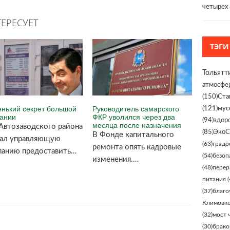
четырех
ЕРЕСУЕТ
ТЭГИ
Тольятт
атмосфе
(150)
Ста
нький секрет большой
Руководитель самарского
(121)
мус
ании
ФКР уволился через два
(94)
здор
месяца после назначения
Автозаводского района
(85)
ЭкоС
В Фонде капитального
зал управляющую
(63)
градо
ремонта опять кадровые
анию предоставить…
(54)
безоп
изменения.…
(48)
перер
питания
(
(37)
благо
Климовк
(32)
мост 
(30)
брако