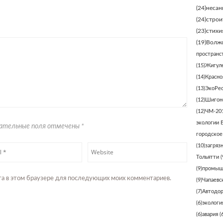
(24)
несан
(24)
строи
(23)
стихи
(19)
Волжс
пространс
(15)
Жигуле
(14)
Красно
(13)
ЭкоРе
(12)
Шигонс
(12)
ЧМ-20
экологии 
язательные поля отмечены
*
городское
(10)
загряз
Тольятти
(
(9)
промыш
айта в этом браузере для последующих моих комментариев.
(9)
Чапаевс
(7)
Автодо
(6)
экологи
(6)
авария
(6