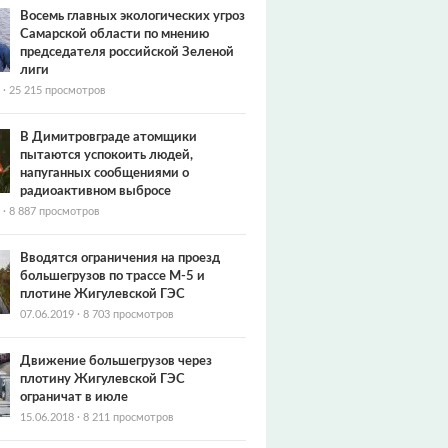
Восемь главных экологических угроз
Самарской области по мнению
председателя российской Зеленой
лиги
·
25 215 просмотров
В Димитровграде атомщики
пытаются успокоить людей,
напуганных сообщениями о
радиоактивном выбросе
·
8 887 просмотров
Вводятся ограничения на проезд
большегрузов по трассе М-5 и
плотине Жигулевской ГЭС
07.06.2019
·
8 703 просмотров
Движение большегрузов через
плотину Жигулевской ГЭС
ограничат в июле
15.06.2018
·
8 211 просмотров