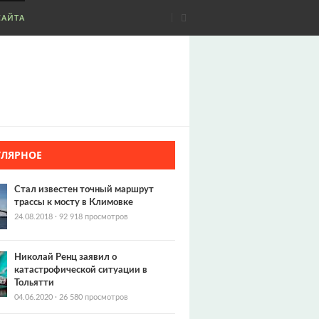
САЙТА
УЛЯРНОЕ
Стал известен точный маршрут
трассы к мосту в Климовке
24.08.2018
·
92 918 просмотров
Николай Ренц заявил о
катастрофической ситуации в
Тольятти
04.06.2020
·
26 580 просмотров