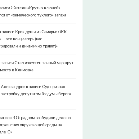
записи
Жители «Крутых ключей»
ся от «химического тухлого» запаха
к записи
Крик души из Самары: «ЖК
» – это концлагерь (нас
рировали и динамично травят)»
 записи
Стал известен точный маршрут
 мосту в Климовке
 Александров
к записи
Суд признал
 застройку депутатом Госдумы берега
записи
В Отрадном возбудили дело по
агрязнения окружающей среды на
лле-С»