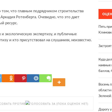
 том, что главным подрядчиком строительства
ОЦЕ
Аркадия Ротенберга. Очевидно, что это дает
й ресурс.
Пять при
Климовк
 и экологическую экспертизу, и публичные
тизу и кто присутствовал на слушаниях, неизвестно.
Застроя
Куда дел
наивные 
баллов, 
Восемь г
области 
Зеленой 
(ПОКА ОЦЕНОК НЕТ)
Дорогу у