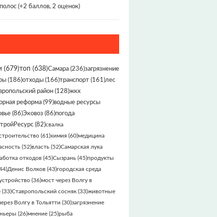
 полос
(+2 баллов, 2 оценок)
и
(679)
топ
(638)
Самара
(236)
загрязнение
ры
(186)
отходы
(166)
транспорт
(161)
лес
вропольский район
(128)
жкх
орная реформа
(99)
водные ресурсы
овье
(86)
Эковоз
(86)
погода
тройРесурс
(82)
свалка
строительство
(61)
химия
(60)
медицина
асность
(52)
власть
(52)
Самарская лука
аботка отходов
(45)
Сызрань
(45)
продукты
44)
Денис Волков
(43)
городская среда
устройство
(36)
мост через Волгу в
е
(33)
Ставропольский сосняк
(33)
животные
через Волгу в Тольятти
(30)
загрязнение
ньеры
(26)
мнение
(25)
рыба