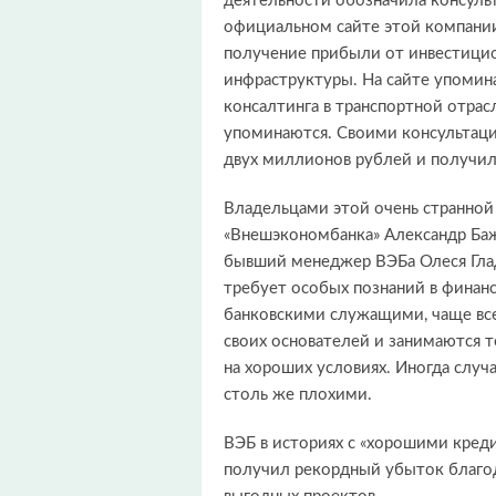
деятельности обозначила консуль
официальном сайте этой компании
получение прибыли от инвестицио
инфраструктуры. На сайте упомина
консалтинга в транспортной отрас
упоминаются. Своими консультаци
двух миллионов рублей и получил
Владельцами этой очень странно
«Внешэкономбанка» Александр Баж
бывший менеджер ВЭБа Олеся Глад
требует особых познаний в финан
банковскими служащими, чаще все
своих основателей и занимаются 
на хороших условиях. Иногда случа
столь же плохими.
ВЭБ в историях с «хорошими креди
получил рекордный убыток благо