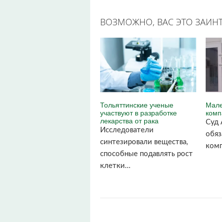
ВОЗМОЖНО, ВАС ЭТО ЗАИНТ
Тольяттинские ученые
Мале
участвуют в разработке
комп
лекарства от рака
Суд 
Исследователи
обя
синтезировали вещества,
комп
способные подавлять рост
клетки…