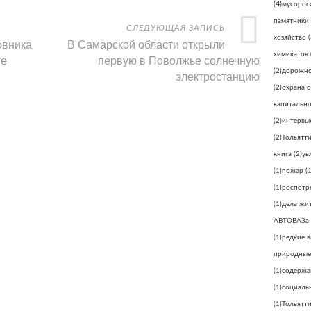
(4)
мусорос
памятники
СЛЕДУЮЩАЯ ЗАПИСЬ
хозяйство
(
овника
В Самарской области открыли
химикатов
ге
первую в Поволжье солнечную
(2)
дорожно
электростанцию
(2)
охрана 
капитально
(2)
интервь
(2)
Тольятт
книга
(2)
ув
(1)
пожар
(1
(1)
роспотр
(1)
дела жи
АВТОВАЗа
(1)
редкие 
природные
(1)
содержа
(1)
социаль
(1)
Тольятти