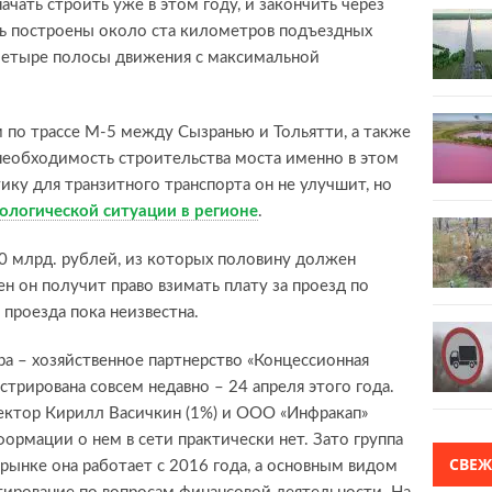
чать строить уже в этом году, и закончить через
ь построены около ста километров подъездных
 четыре полосы движения с максимальной
 по трассе М-5 между Сызранью и Тольятти, а также
необходимость строительства моста именно в этом
тику для транзитного транспорта он не улучшит, но
ологической ситуации в регионе
.
 млрд. рублей, из которых половину должен
ен он получит право взимать плату за проезд по
 проезда пока неизвестна.
ра – хозяйственное партнерство «Концессионная
стрирована совсем недавно – 24 апреля этого года.
ектор Кирилл Васичкин (1%) и ООО «Инфракап»
нформации о нем в сети практически нет. Зато группа
СВЕ
 рынке она работает с 2016 года, а основным видом