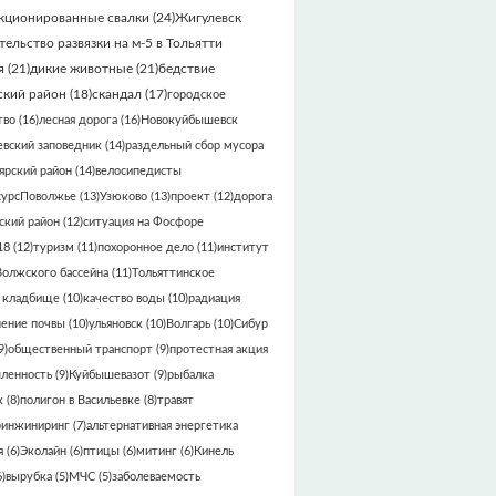
кционированные свалки
(24)
Жигулевск
тельство развязки на м-5 в Тольятти
я
(21)
дикие животные
(21)
бедствие
кий район
(18)
скандал
(17)
городское
тво
(16)
лесная дорога
(16)
Новокуйбышевск
вский заповедник
(14)
раздельный сбор мусора
ярский район
(14)
велосипедисты
сурсПоволжье
(13)
Узюково
(13)
проект
(12)
дорога
кий район
(12)
ситуация на Фосфоре
18
(12)
туризм
(11)
похоронное дело
(11)
институт
Волжского бассейна
(11)
Тольяттинское
 кладбище
(10)
качество воды
(10)
радиация
нение почвы
(10)
ульяновск
(10)
Волгарь
(10)
Сибур
9)
общественный транспорт
(9)
протестная акция
ленность
(9)
Куйбышевазот
(9)
рыбалка
к
(8)
полигон в Васильевке
(8)
травят
ринжиниринг
(7)
альтернативная энергетика
я
(6)
Эколайн
(6)
птицы
(6)
митинг
(6)
Кинель
)
вырубка
(5)
МЧС
(5)
заболеваемость