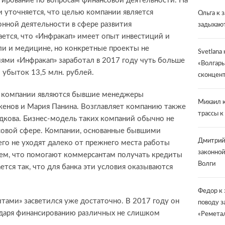
тирование по вопросам финансовой деятельности. На
 уточняется, что целью компании является
Ольга
к 
нной деятельности в сфере развития
задыхают
ется, что «Инфракап» имеет опыт инвестиций и
ли и медицине, но конкретные проекты не
Svetlana
ями «Инфракап» заработал в 2017 году чуть больше
«Волгарь
 убыток 13,5 млн. рублей.
сконцент
й компании являются бывшие менеджеры
Михаил
к
енов и Мария Панина. Возглавляет компанию также
трассы к
кова. Бизнес-модель таких компаний обычно не
совой сфере. Компании, основанные бывшими
Дмитрий
го не уходят далеко от прежнего места работы
законной
тем, что помогают коммерсантам получать кредиты
Волги
ется так, что для банка эти условия оказываются
Федор
к 
тами» засветился уже достаточно. В 2017 году он
поводу з
даря финансированию различных не слишком
«Ремета