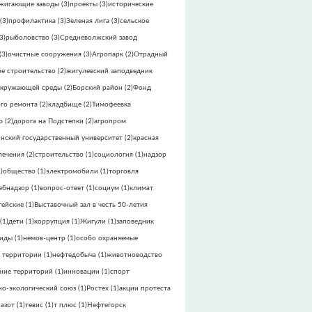
жигающие заводы
(3)
проекты
(3)
исторические
(3)
профилактика
(3)
Зеленая лига
(3)
сельское
3)
рыболовство
(3)
Средневолжский завод
(3)
очистные сооружения
(3)
Агропарк
(2)
Отрадный
е строительство
(2)
жигулевский заподведник
окружающей среды
(2)
Борский район
(2)
Фонд
го ремонта
(2)
кладбище
(2)
Тимофеевка
ю
(2)
дорога на Подстепки
(2)
агропром
инский государственный университет
(2)
красная
лечения
(2)
строительство
(1)
социология
(1)
надзор
)
общество
(1)
электромобили
(1)
торговля
ебнадзор
(1)
вопрос-ответ
(1)
социум
(1)
климат
тейские
(1)
Выставочный зал в честь 50-летия
(1)
дети
(1)
коррупция
(1)
Жигули
(1)
заповедник
виды
(1)
немов-центр
(1)
особо охраняемые
 территории
(1)
нефтедобыча
(1)
животноводство
ние территорий
(1)
инновации
(1)
спорт
но-экологический союз
(1)
Ростех
(1)
акции протеста
азот
(1)
тевис
(1)
т плюс
(1)
Нефтегорск