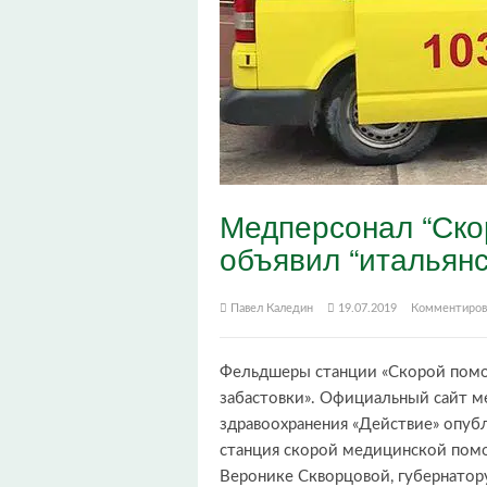
Медперсонал “Ско
объявил “итальянс
Павел Каледин
19.07.2019
Комментиров
Фельдшеры станции «Скорой помощ
забастовки». Официальный сайт 
здравоохранения «Действие» опубл
станция скорой медицинской помо
Веронике Скворцовой, губернатор