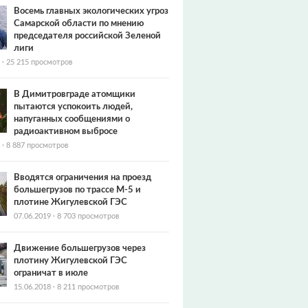
Восемь главных экологических угроз
Самарской области по мнению
председателя российской Зеленой
лиги
·
25 215 просмотров
В Димитровграде атомщики
пытаются успокоить людей,
напуганных сообщениями о
радиоактивном выбросе
·
8 887 просмотров
Вводятся ограничения на проезд
большегрузов по трассе М-5 и
плотине Жигулевской ГЭС
07.06.2019
·
8 703 просмотров
Движение большегрузов через
плотину Жигулевской ГЭС
ограничат в июле
15.06.2018
·
8 211 просмотров