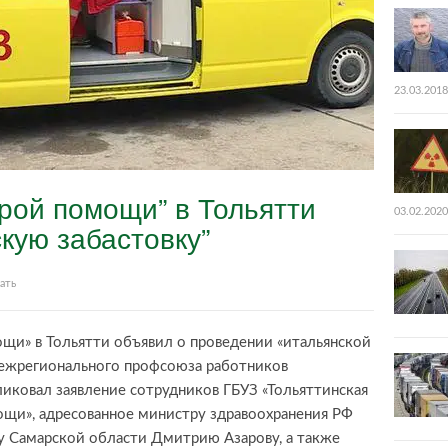
23.03.2018
рой помощи” в Тольятти
03.02.2020
кую забастовку”
ать
и» в Тольятти объявил о проведении «итальянской
межрегионального профсоюза работников
иковал заявление сотрудников ГБУЗ «Тольяттинская
щи», адресованное министру здравоохранения РФ
у Самарской области Дмитрию Азарову, а также