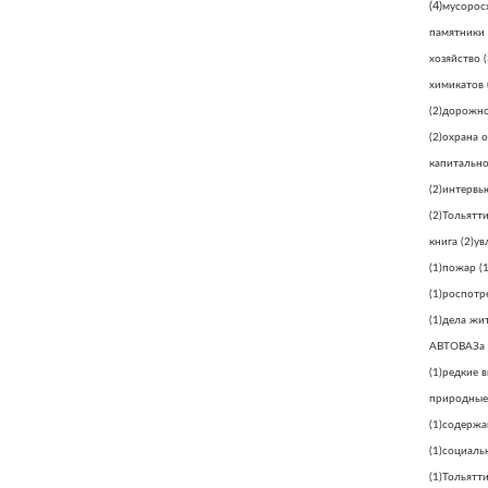
(4)
мусорос
памятники
хозяйство
(
химикатов
(2)
дорожно
(2)
охрана 
капитально
(2)
интервь
(2)
Тольятт
книга
(2)
ув
(1)
пожар
(1
(1)
роспотр
(1)
дела жи
АВТОВАЗа
(1)
редкие 
природные
(1)
содержа
(1)
социаль
(1)
Тольятти