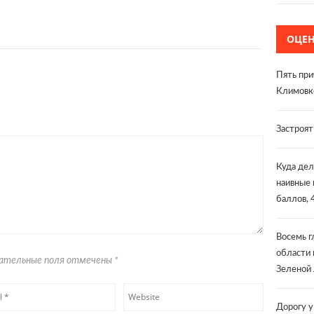
ОЦЕ
Пять при
Климовк
Застроя
Куда дел
наивные 
баллов, 
Восемь г
области 
язательные поля отмечены
*
Зеленой 
Дорогу у