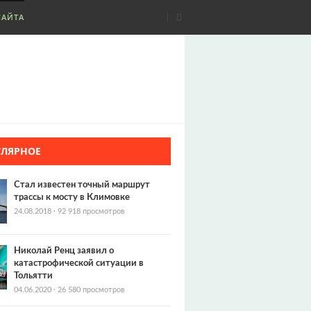
САЙТА
УЛЯРНОЕ
Стал известен точный маршрут
трассы к мосту в Климовке
24.08.2018
·
92 918 просмотров
Николай Ренц заявил о
катастрофической ситуации в
Тольятти
04.06.2020
·
26 580 просмотров