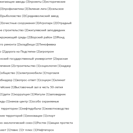
жигающие заводы
(3)
проекты
(3)
исторические
(3)
профилактика
(3)
Зеленая лига
(3)
сельское
3)
рыболовство
(3)
Средневолжский завод
(3)
очистные сооружения
(3)
Агропарк
(2)
Отрадный
е строительство
(2)
жигулевский заподведник
окружающей среды
(2)
Борский район
(2)
Фонд
го ремонта
(2)
кладбище
(2)
Тимофеевка
ю
(2)
дорога на Подстепки
(2)
агропром
инский государственный университет
(2)
красная
лечения
(2)
строительство
(1)
социология
(1)
надзор
)
общество
(1)
электромобили
(1)
торговля
ебнадзор
(1)
вопрос-ответ
(1)
социум
(1)
климат
тейские
(1)
Выставочный зал в честь 50-летия
(1)
дети
(1)
коррупция
(1)
Жигули
(1)
заповедник
виды
(1)
немов-центр
(1)
особо охраняемые
 территории
(1)
нефтедобыча
(1)
животноводство
ние территорий
(1)
инновации
(1)
спорт
но-экологический союз
(1)
Ростех
(1)
акции протеста
азот
(1)
тевис
(1)
т плюс
(1)
Нефтегорск