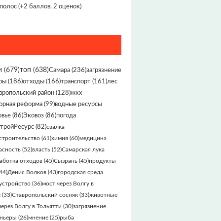
 полос
(+2 баллов, 2 оценок)
и
(679)
топ
(638)
Самара
(236)
загрязнение
ры
(186)
отходы
(166)
транспорт
(161)
лес
вропольский район
(128)
жкх
орная реформа
(99)
водные ресурсы
овье
(86)
Эковоз
(86)
погода
тройРесурс
(82)
свалка
строительство
(61)
химия
(60)
медицина
асность
(52)
власть
(52)
Самарская лука
аботка отходов
(45)
Сызрань
(45)
продукты
44)
Денис Волков
(43)
городская среда
устройство
(36)
мост через Волгу в
е
(33)
Ставропольский сосняк
(33)
животные
через Волгу в Тольятти
(30)
загрязнение
ньеры
(26)
мнение
(25)
рыба