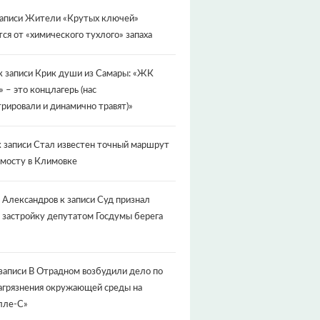
записи
Жители «Крутых ключей»
ся от «химического тухлого» запаха
к записи
Крик души из Самары: «ЖК
» – это концлагерь (нас
рировали и динамично травят)»
 записи
Стал известен точный маршрут
 мосту в Климовке
 Александров
к записи
Суд признал
 застройку депутатом Госдумы берега
записи
В Отрадном возбудили дело по
агрязнения окружающей среды на
лле-С»