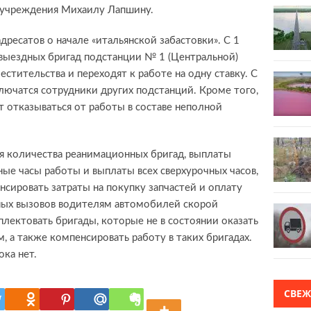
учреждения Михаилу Лапшину.
ресатов о начале «итальянской забастовки». С 1
 выездных бригад подстанции № 1 (Центральной)
стительства и переходят к работе на одну ставку. С
ключатся сотрудники других подстанций. Кроме того,
 отказываться от работы в составе неполной
 количества реанимационных бригад, выплаты
ые часы работы и выплаты всех сверхурочных часов,
нсировать затраты на покупку запчастей и оплату
ных вызовов водителям автомобилей скорой
лектовать бригады, которые не в состоянии оказать
а также компенсировать работу в таких бригадах.
ока нет.
СВЕ