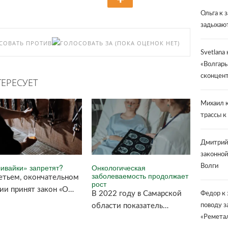
Ольга
к 
задыхают
(ПОКА ОЦЕНОК НЕТ)
Svetlana
«Волгарь
сконцент
ЕРЕСУЕТ
Михаил
к
трассы к
Дмитрий
законной
ивайки» запретят?
Онкологическая
Волги
заболеваемость продолжает
етьем, окончательном
рост
ии принят закон «О…
В 2022 году в Самарской
Федор
к 
области показатель…
поводу з
«Ремета