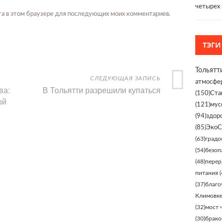
четырех
айта в этом браузере для последующих моих комментариев.
ТЭГИ
Тольятт
СЛЕДУЮЩАЯ ЗАПИСЬ
атмосфе
ва:
В Тольятти разрешили купаться
(150)
Ста
ой
(121)
мус
(94)
здор
(85)
ЭкоС
(63)
градо
(54)
безоп
(48)
перер
питания
(
(37)
благо
Климовк
(32)
мост 
(30)
брако