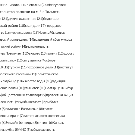
кционированные свалки
(24)
Жигулевск
тельство развязки на м-5 в Тольятти
я
(21)
дикие животные
(21)
бедствие
кий район
(18)
скандал
(17)
городское
тво
(16)
лесная дорога
(16)
Новокуйбышевск
вский заповедник
(14)
раздельный сбор мусора
ярский район
(14)
велосипедисты
сурсПоволжье
(13)
Узюково
(13)
проект
(12)
дорога
кий район
(12)
ситуация на Фосфоре
18
(12)
туризм
(11)
похоронное дело
(11)
институт
Волжского бассейна
(11)
Тольяттинское
 кладбище
(10)
качество воды
(10)
радиация
нение почвы
(10)
ульяновск
(10)
Волгарь
(10)
Сибур
9)
общественный транспорт
(9)
протестная акция
ленность
(9)
Куйбышевазот
(9)
рыбалка
к
(8)
полигон в Васильевке
(8)
травят
ринжиниринг
(7)
альтернативная энергетика
я
(6)
Эколайн
(6)
птицы
(6)
митинг
(6)
Кинель
)
вырубка
(5)
МЧС
(5)
заболеваемость