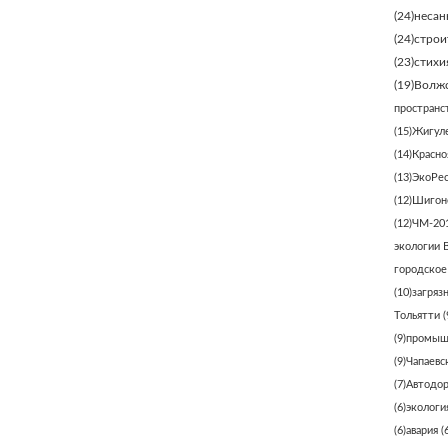
(24)
несан
(24)
строи
(23)
стихи
(19)
Волжс
пространс
(15)
Жигуле
(14)
Красно
(13)
ЭкоРе
(12)
Шигонс
(12)
ЧМ-20
экологии 
городское
(10)
загряз
Тольятти
(
(9)
промыш
(9)
Чапаевс
(7)
Автодо
(6)
экологи
(6)
авария
(6