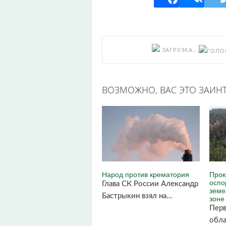
ЗАГРУЗКА...
ВОЗМОЖНО, ВАС ЭТО ЗАИНТ
Народ против крематория
Прок
оспо
Глава СК России Александр
земе
Бастрыкин взял на…
зоне
Перв
обла