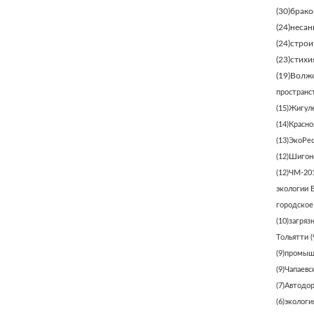
(30)
брако
(24)
несан
(24)
строи
(23)
стихи
(19)
Волжс
пространс
(15)
Жигуле
(14)
Красно
(13)
ЭкоРе
(12)
Шигонс
(12)
ЧМ-20
экологии 
городское
(10)
загряз
Тольятти
(
(9)
промыш
(9)
Чапаевс
(7)
Автодо
(6)
экологи