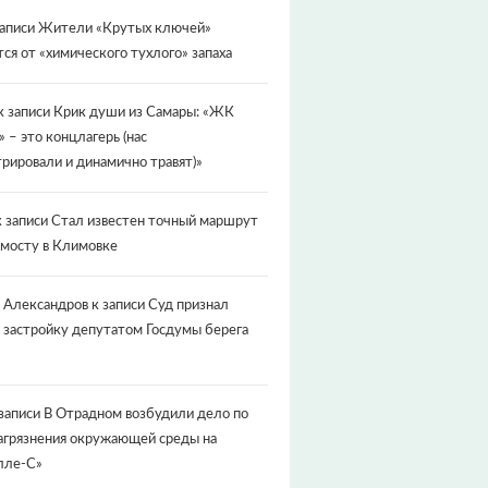
записи
Жители «Крутых ключей»
ся от «химического тухлого» запаха
к записи
Крик души из Самары: «ЖК
» – это концлагерь (нас
рировали и динамично травят)»
 записи
Стал известен точный маршрут
 мосту в Климовке
 Александров
к записи
Суд признал
 застройку депутатом Госдумы берега
записи
В Отрадном возбудили дело по
агрязнения окружающей среды на
лле-С»