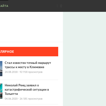
САЙТА
УЛЯРНОЕ
Стал известен точный маршрут
трассы к мосту в Климовке
24.08.2018
·
92 918 просмотров
Николай Ренц заявил о
катастрофической ситуации в
Тольятти
04.06.2020
·
26 581 просмотров