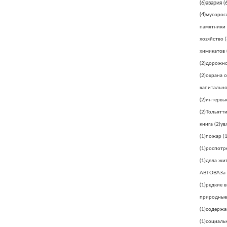
(6)
авария
(6
(4)
мусорос
памятники
хозяйство
(
химикатов
(2)
дорожно
(2)
охрана 
капитально
(2)
интервь
(2)
Тольятт
книга
(2)
ув
(1)
пожар
(1
(1)
роспотр
(1)
дела жи
АВТОВАЗа
(1)
редкие 
природные
(1)
содержа
(1)
социаль