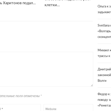
ь Харитонов подал…
клетки…
Ольга
к 
задыхают
Svetlana
«Волгарь
сконцент
Михаил
к
трассы к
Дмитрий
законной
Волги
Федор
к 
язательные поля отмечены
*
поводу з
«Ремета