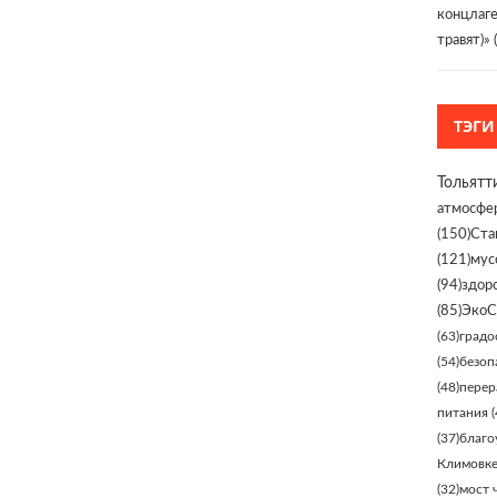
концлаге
травят)»
ТЭГИ
Тольятт
атмосфе
(150)
Ста
(121)
мус
(94)
здор
(85)
ЭкоС
(63)
градо
(54)
безоп
(48)
перер
питания
(
(37)
благо
Климовк
(32)
мост 