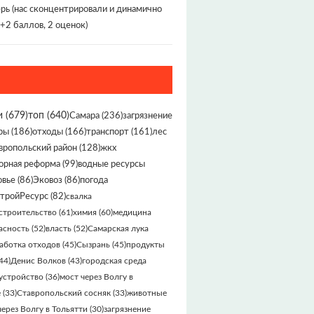
рь (нас сконцентрировали и динамично
(+2 баллов, 2 оценок)
и
(679)
топ
(640)
Самара
(236)
загрязнение
ры
(186)
отходы
(166)
транспорт
(161)
лес
вропольский район
(128)
жкх
орная реформа
(99)
водные ресурсы
овье
(86)
Эковоз
(86)
погода
тройРесурс
(82)
свалка
строительство
(61)
химия
(60)
медицина
асность
(52)
власть
(52)
Самарская лука
аботка отходов
(45)
Сызрань
(45)
продукты
44)
Денис Волков
(43)
городская среда
устройство
(36)
мост через Волгу в
е
(33)
Ставропольский сосняк
(33)
животные
через Волгу в Тольятти
(30)
загрязнение