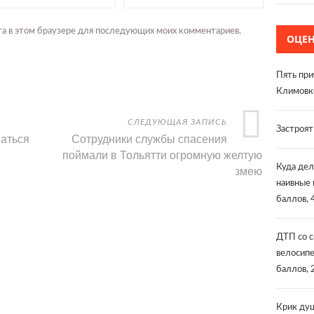
айта в этом браузере для последующих моих комментариев.
ОЦЕ
Пять при
Климовк
СЛЕДУЮЩАЯ ЗАПИСЬ
Застроя
паться
Сотрудники службы спасения
поймали в Тольятти огромную желтую
змею
Куда дел
наивные 
баллов, 
ДТП со 
велосипе
баллов, 
Крик душ