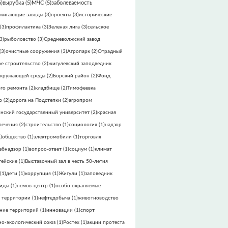
)
вырубка
(5)
МЧС
(5)
заболеваемость
жигающие заводы
(3)
проекты
(3)
исторические
(3)
профилактика
(3)
Зеленая лига
(3)
сельское
3)
рыболовство
(3)
Средневолжский завод
(3)
очистные сооружения
(3)
Агропарк
(2)
Отрадный
е строительство
(2)
жигулевский заподведник
окружающей среды
(2)
Борский район
(2)
Фонд
го ремонта
(2)
кладбище
(2)
Тимофеевка
ю
(2)
дорога на Подстепки
(2)
агропром
инский государственный университет
(2)
красная
лечения
(2)
строительство
(1)
социология
(1)
надзор
)
общество
(1)
электромобили
(1)
торговля
ебнадзор
(1)
вопрос-ответ
(1)
социум
(1)
климат
тейские
(1)
Выставочный зал в честь 50-летия
(1)
дети
(1)
коррупция
(1)
Жигули
(1)
заповедник
виды
(1)
немов-центр
(1)
особо охраняемые
 территории
(1)
нефтедобыча
(1)
животноводство
ние территорий
(1)
инновации
(1)
спорт
но-экологический союз
(1)
Ростех
(1)
акции протеста