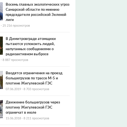
Восемь главных экологических угроз
Самарской области по мнению
председателя российской Зеленой
лиги
·
25 216 просмотров
В Димитровграде атомщики
пытаются успокоить людей,
напуганных сообщениями о
радиоактивном выбросе
·
8 887 просмотров
Вводятся ограничения на проезд
большегрузов по трассе М-5 и
плотине Жигулевской ГЭС
07.06.2019
·
8 703 просмотров
Движение большегрузов через
плотину Жигулевской ГЭС
ограничат в июле
15.06.2018
·
8 211 просмотров