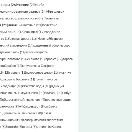
ньеры
(26)
мнение
(25)
рыба
кционированные свалки
(24)
Жигулевск
тельство развязки на м-5 в Тольятти
я
(21)
дикие животные
(21)
бедствие
кий район
(18)
скандал
(17)
городское
тво
(16)
лесная дорога
(16)
Новокуйбышевск
вский заповедник
(14)
раздельный сбор мусора
ярский район
(14)
велосипедисты
сурсПоволжье
(13)
Узюково
(13)
проект
(12)
дорога
кий район
(12)
ситуация на Фосфоре
18
(12)
туризм
(11)
похоронное дело
(11)
институт
Волжского бассейна
(11)
Тольяттинское
 кладбище
(10)
качество воды
(10)
радиация
нение почвы
(10)
ульяновск
(10)
Волгарь
(10)
Сибур
9)
общественный транспорт
(9)
протестная акция
ленность
(9)
Куйбышевазот
(9)
рыбалка
к
(8)
полигон в Васильевке
(8)
травят
ринжиниринг
(7)
альтернативная энергетика
я
(6)
Эколайн
(6)
птицы
(6)
митинг
(6)
Кинель