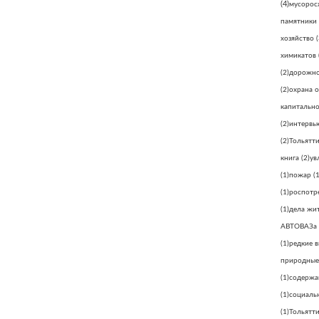
(4)
мусорос
памятники
хозяйство
(
химикатов
(2)
дорожно
(2)
охрана 
капитально
(2)
интервь
(2)
Тольятт
книга
(2)
ув
(1)
пожар
(1
(1)
роспотр
(1)
дела жи
АВТОВАЗа
(1)
редкие 
природные
(1)
содержа
(1)
социаль
(1)
Тольятти