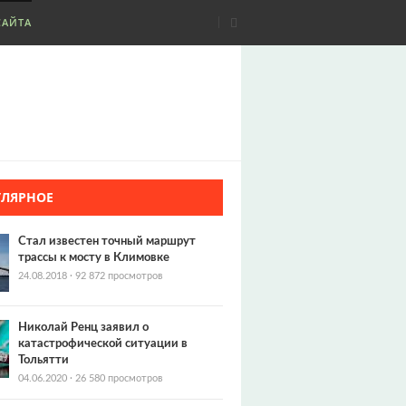
САЙТА
УЛЯРНОЕ
Стал известен точный маршрут
трассы к мосту в Климовке
24.08.2018
·
92 872 просмотров
Николай Ренц заявил о
катастрофической ситуации в
Тольятти
04.06.2020
·
26 580 просмотров