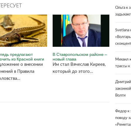
ЕРЕСУЕТ
Ольга
к 
задыхают
Svetlana
«Волгарь
сконцент
лядь предлагают
В Ставропольском районе –
ючить из Красной книги
новый глава
Михаил
к
ложение о внесении
Им стал Вячеслав Киреев,
трассы к
нений в Правила
который до этого…
оловства…
Дмитрий
законной
Волги
Федор
к 
поводу з
«Ремета