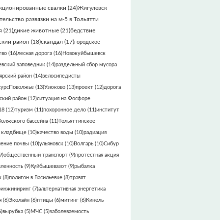
кционированные свалки
(24)
Жигулевск
тельство развязки на м-5 в Тольятти
я
(21)
дикие животные
(21)
бедствие
кий район
(18)
скандал
(17)
городское
тво
(16)
лесная дорога
(16)
Новокуйбышевск
вский заповедник
(14)
раздельный сбор мусора
ярский район
(14)
велосипедисты
сурсПоволжье
(13)
Узюково
(13)
проект
(12)
дорога
кий район
(12)
ситуация на Фосфоре
18
(12)
туризм
(11)
похоронное дело
(11)
институт
Волжского бассейна
(11)
Тольяттинское
 кладбище
(10)
качество воды
(10)
радиация
нение почвы
(10)
ульяновск
(10)
Волгарь
(10)
Сибур
9)
общественный транспорт
(9)
протестная акция
ленность
(9)
Куйбышевазот
(9)
рыбалка
к
(8)
полигон в Васильевке
(8)
травят
ринжиниринг
(7)
альтернативная энергетика
я
(6)
Эколайн
(6)
птицы
(6)
митинг
(6)
Кинель
)
вырубка
(5)
МЧС
(5)
заболеваемость