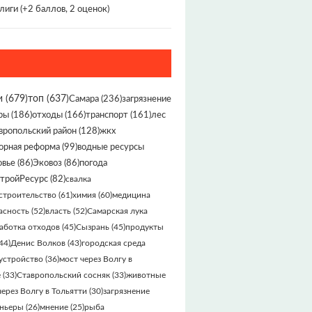
лиги
(+2 баллов, 2 оценок)
и
(679)
топ
(637)
Самара
(236)
загрязнение
ры
(186)
отходы
(166)
транспорт
(161)
лес
вропольский район
(128)
жкх
орная реформа
(99)
водные ресурсы
овье
(86)
Эковоз
(86)
погода
тройРесурс
(82)
свалка
строительство
(61)
химия
(60)
медицина
асность
(52)
власть
(52)
Самарская лука
аботка отходов
(45)
Сызрань
(45)
продукты
44)
Денис Волков
(43)
городская среда
устройство
(36)
мост через Волгу в
е
(33)
Ставропольский сосняк
(33)
животные
через Волгу в Тольятти
(30)
загрязнение
ньеры
(26)
мнение
(25)
рыба