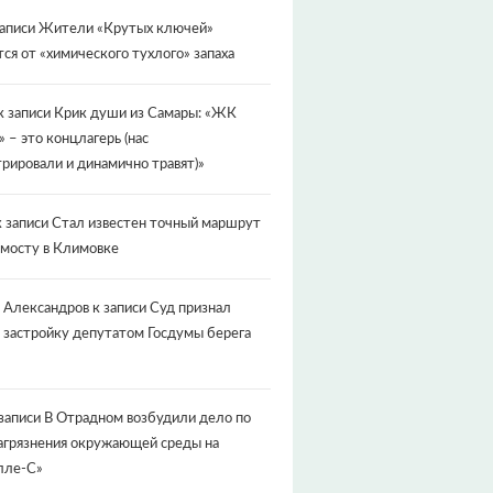
записи
Жители «Крутых ключей»
ся от «химического тухлого» запаха
к записи
Крик души из Самары: «ЖК
» – это концлагерь (нас
рировали и динамично травят)»
 записи
Стал известен точный маршрут
 мосту в Климовке
 Александров
к записи
Суд признал
 застройку депутатом Госдумы берега
записи
В Отрадном возбудили дело по
агрязнения окружающей среды на
лле-С»