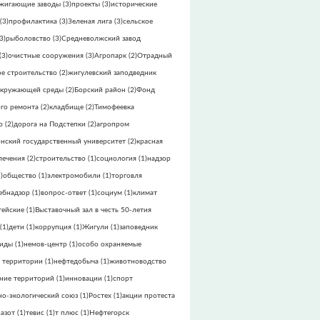
жигающие заводы
(3)
проекты
(3)
исторические
(3)
профилактика
(3)
Зеленая лига
(3)
сельское
3)
рыболовство
(3)
Средневолжский завод
(3)
очистные сооружения
(3)
Агропарк
(2)
Отрадный
е строительство
(2)
жигулевский заподведник
окружающей среды
(2)
Борский район
(2)
Фонд
го ремонта
(2)
кладбище
(2)
Тимофеевка
ю
(2)
дорога на Подстепки
(2)
агропром
инский государственный университет
(2)
красная
лечения
(2)
строительство
(1)
социология
(1)
надзор
)
общество
(1)
электромобили
(1)
торговля
ебнадзор
(1)
вопрос-ответ
(1)
социум
(1)
климат
тейские
(1)
Выставочный зал в честь 50-летия
(1)
дети
(1)
коррупция
(1)
Жигули
(1)
заповедник
виды
(1)
немов-центр
(1)
особо охраняемые
 территории
(1)
нефтедобыча
(1)
животноводство
ние территорий
(1)
инновации
(1)
спорт
но-экологический союз
(1)
Ростех
(1)
акции протеста
азот
(1)
тевис
(1)
т плюс
(1)
Нефтегорск