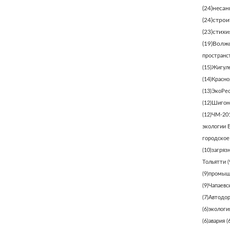
(24)
несан
(24)
строи
(23)
стихи
(19)
Волжс
пространс
(15)
Жигуле
(14)
Красно
(13)
ЭкоРе
(12)
Шигонс
(12)
ЧМ-20
экологии 
городское
(10)
загряз
Тольятти
(
(9)
промыш
(9)
Чапаевс
(7)
Автодо
(6)
экологи
(6)
авария
(6