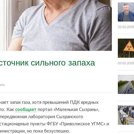
23.03.2018
точник сильного запаха
03.02.2020
ать
ает запах газа, хотя превышений ПДК вредных
ло. Как
сообщает
портал «Маленькая Сызрань»,
ь передвижная лаборатория Сызранского
 стационарные пункты ФГБУ «Приволжское УГМС» и
инистрации, но пока безуспешно.