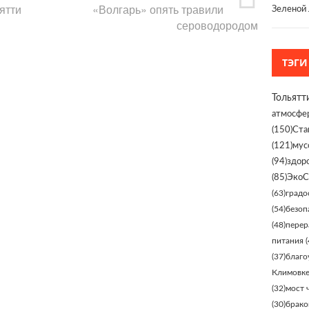
ятти
«Волгарь» опять травили
Зеленой 
сероводородом
ТЭГИ
Тольятт
атмосфе
(150)
Ста
(121)
мус
(94)
здор
(85)
ЭкоС
(63)
градо
(54)
безоп
(48)
перер
питания
(
(37)
благо
Климовк
(32)
мост 
(30)
брако