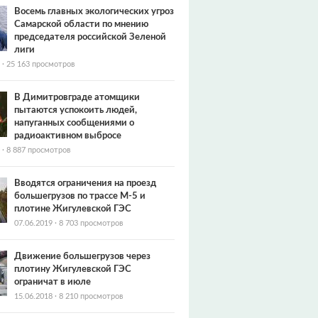
Восемь главных экологических угроз
Самарской области по мнению
председателя российской Зеленой
лиги
·
25 163 просмотров
В Димитровграде атомщики
пытаются успокоить людей,
напуганных сообщениями о
радиоактивном выбросе
·
8 887 просмотров
Вводятся ограничения на проезд
большегрузов по трассе М-5 и
плотине Жигулевской ГЭС
07.06.2019
·
8 703 просмотров
Движение большегрузов через
плотину Жигулевской ГЭС
ограничат в июле
15.06.2018
·
8 210 просмотров