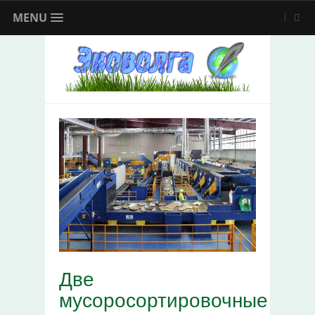
MENU
Две
мусоросортировочные