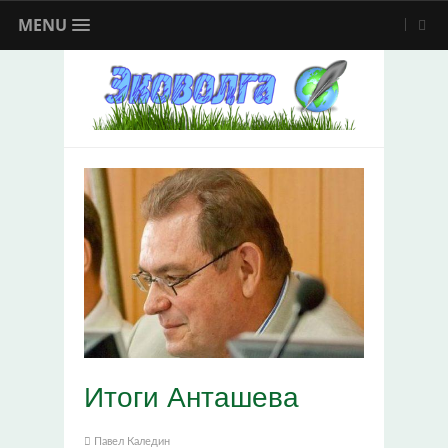
MENU
Итоги Анташева
Павел Каледин