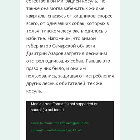
естественной миграцией косуль. Но
также она могла забежать к жилые
кварталы спасаясь от хищников, скорее
всего, от одичавших собак, которых в
тольяттинском лесу расплодилось в
избытке. Напомним, что зимой
губернатор Самарской области
Дмитрий Азаров запретил лесничим
отстрел одичавших собак. Раньше это
право у них было, и они им
пользовались, защищая от истребления
других лесных обитателей, тех же
косуль.
Media error: Format(s) not supported or
Видеоплеер
source(s) not found
Скачать файл: https://ekovolga63.ru/wp-
content/uploads/kosulja3.mp4?_=1