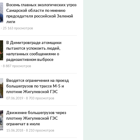
Восемь главных экологических угроз
Самарской области по мнению
председателя российской Зеленой
лиги
·
25 163 просмотров
В Димитровграде атомщики
пытаются успокоить людей,
напуганных сообщениями о
радиоактивном выбросе
·
8 887 просмотров
Вводятся ограничения на проезд
большегрузов по трассе М-5 и
плотине Жигулевской ГЭС
07.06.2019
·
8 703 просмотров
Движение большегрузов через
плотину Жигулевской ГЭС
ограничат в июле
15.06.2018
·
8 210 просмотров