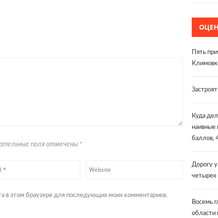
ОЦЕ
Пять при
Климовк
Застроя
Куда дел
наивные 
баллов, 
язательные поля отмечены
*
Дорогу у
четырех
айта в этом браузере для последующих моих комментариев.
Восемь г
области 