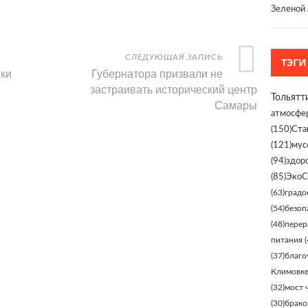
Зеленой 
СЛЕДУЮЩАЯ ЗАПИСЬ
ТЭГИ
ки
Губернатора призвали не
застраивать исторический центр
Тольятт
Самары
атмосфе
(150)
Ста
(121)
мус
(94)
здор
(85)
ЭкоС
(63)
градо
(54)
безоп
(48)
перер
питания
(
(37)
благо
Климовк
(32)
мост 
(30)
брако