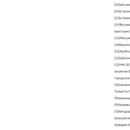
(24)
несан
(24)
строи
(23)
стихи
(19)
Волжс
пространс
(15)
Жигуле
(14)
Красно
(13)
ЭкоРе
(12)
Шигонс
(12)
ЧМ-20
экологии 
городское
(10)
загряз
Тольятти
(
(9)
промыш
(9)
Чапаевс
(7)
Автодо
(6)
экологи
(6)
авария
(6