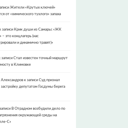
записи
Жители «Крутых ключей»
ся от «химического тухлого» запаха
к записи
Крик души из Самары: «ЖК
» – это концлагерь (нас
рировали и динамично травят)»
 записи
Стал известен точный маршрут
 мосту в Климовке
 Александров
к записи
Суд признал
 застройку депутатом Госдумы берега
записи
В Отрадном возбудили дело по
агрязнения окружающей среды на
лле-С»