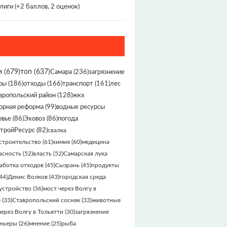
лиги
(+2 баллов, 2 оценок)
и
(679)
топ
(637)
Самара
(236)
загрязнение
ры
(186)
отходы
(166)
транспорт
(161)
лес
вропольский район
(128)
жкх
орная реформа
(99)
водные ресурсы
овье
(86)
Эковоз
(86)
погода
тройРесурс
(82)
свалка
строительство
(61)
химия
(60)
медицина
асность
(52)
власть
(52)
Самарская лука
аботка отходов
(45)
Сызрань
(45)
продукты
44)
Денис Волков
(43)
городская среда
устройство
(36)
мост через Волгу в
е
(33)
Ставропольский сосняк
(33)
животные
через Волгу в Тольятти
(30)
загрязнение
ньеры
(26)
мнение
(25)
рыба