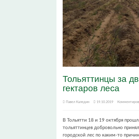
Тольяттинцы за д
гектаров леса
Павел Каледин
19.10.2019
Комментиров
В Тольятти 18 и 19 октября прошл
тольяттинцев добровольно приняли
городской лес по каким-то причи