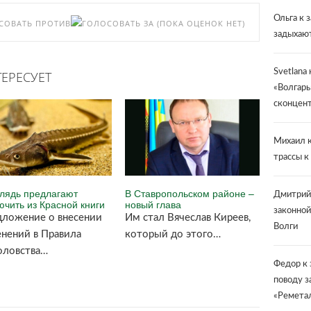
Ольга
к 
(ПОКА ОЦЕНОК НЕТ)
задыхают
Svetlana
ЕРЕСУЕТ
«Волгарь
сконцент
Михаил
к
трассы к
лядь предлагают
В Ставропольском районе –
Дмитрий
ючить из Красной книги
новый глава
законной
ложение о внесении
Им стал Вячеслав Киреев,
Волги
нений в Правила
который до этого…
оловства…
Федор
к 
поводу з
«Ремета