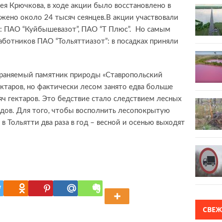
ея Крючкова, в ходе акции было восстановлено в
ажено около 24 тысяч сеянцев.В акции участвовали
: ПАО “Куйбышевазот”, ПАО “Т Плюс”. Но самым
аботников ПАО “Тольяттиазот”: в посадках приняли
охраняемый памятник природы «Ставропольский
ектаров, но фактически лесом занято едва больше
ч гектаров. Это бедствие стало следствием лесных
дов. Для того, чтобы восполнить лесопокрытую
 в Тольятти два раза в год – весной и осенью выходят
СВЕ