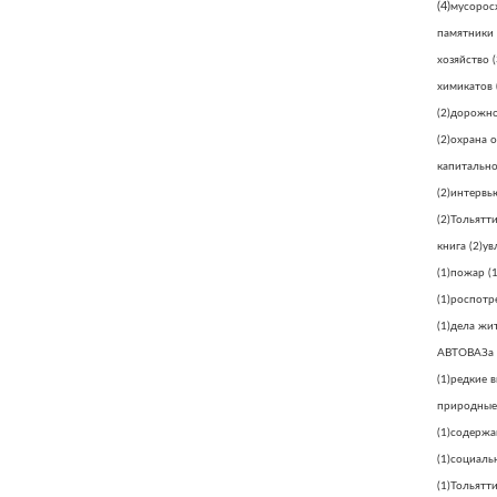
(4)
мусорос
памятники
хозяйство
(
химикатов
(2)
дорожно
(2)
охрана 
капитально
(2)
интервь
(2)
Тольятт
книга
(2)
ув
(1)
пожар
(1
(1)
роспотр
(1)
дела жи
АВТОВАЗа
(1)
редкие 
природные
(1)
содержа
(1)
социаль
(1)
Тольятти