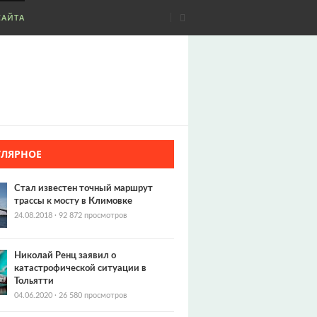
САЙТА
УЛЯРНОЕ
Стал известен точный маршрут
трассы к мосту в Климовке
24.08.2018
·
92 872 просмотров
Николай Ренц заявил о
катастрофической ситуации в
Тольятти
04.06.2020
·
26 580 просмотров