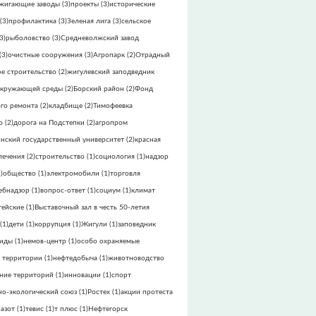
жигающие заводы
(3)
проекты
(3)
исторические
(3)
профилактика
(3)
Зеленая лига
(3)
сельское
3)
рыболовство
(3)
Средневолжский завод
(3)
очистные сооружения
(3)
Агропарк
(2)
Отрадный
е строительство
(2)
жигулевский заподведник
окружающей среды
(2)
Борский район
(2)
Фонд
го ремонта
(2)
кладбище
(2)
Тимофеевка
ю
(2)
дорога на Подстепки
(2)
агропром
инский государственный университет
(2)
красная
лечения
(2)
строительство
(1)
социология
(1)
надзор
)
общество
(1)
электромобили
(1)
торговля
ебнадзор
(1)
вопрос-ответ
(1)
социум
(1)
климат
тейские
(1)
Выставочный зал в честь 50-летия
(1)
дети
(1)
коррупция
(1)
Жигули
(1)
заповедник
виды
(1)
немов-центр
(1)
особо охраняемые
 территории
(1)
нефтедобыча
(1)
животноводство
ние территорий
(1)
инновации
(1)
спорт
но-экологический союз
(1)
Ростех
(1)
акции протеста
азот
(1)
тевис
(1)
т плюс
(1)
Нефтегорск