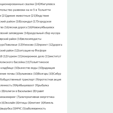
кционированные свалки
(24)
Жигулевск
тельство развязки на м-5 в Тольятти
я
(21)
дикие животные
(21)
бедствие
кий район
(18)
скандал
(17)
городское
тво
(16)
лесная дорога
(16)
Новокуйбышевск
вский заповедник
(14)
раздельный сбор мусора
ярский район
(14)
велосипедисты
сурсПоволжье
(13)
Узюково
(13)
проект
(12)
дорога
кий район
(12)
ситуация на Фосфоре
18
(12)
туризм
(11)
похоронное дело
(11)
институт
Волжского бассейна
(11)
Тольяттинское
 кладбище
(10)
качество воды
(10)
радиация
нение почвы
(10)
ульяновск
(10)
Волгарь
(10)
Сибур
9)
общественный транспорт
(9)
протестная акция
ленность
(9)
Куйбышевазот
(9)
рыбалка
к
(8)
полигон в Васильевке
(8)
травят
ринжиниринг
(7)
альтернативная энергетика
я
(6)
Эколайн
(6)
птицы
(6)
митинг
(6)
Кинель
)
вырубка
(5)
МЧС
(5)
заболеваемость