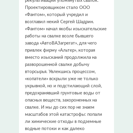
рекультивации упомянутых свалок.
Проектировщиком стало ООО
«Фантом», который учредил и
возглавил некий Сергей Шадрин.
«Фантом» начал якобы изыскательские
работы на свалке возле бывшего
завода «АвтоВАЗагрегат», для чего
привлек фирму «Альтер», которая
вместо изысканий продолжила на
разворошенной свалке добычу
вторсырья. Увлекшись процессом,
«копатели» вскрыли уже не только
укрывной, но и подстилающий слой,
предохранявший грунтовые воды от
опасных веществ, захороненных на
свалке. И мы до сих пор не знаем
масштабов этой катастрофы: попали
ли химические отходы в подземные
водные потоки и как далеко