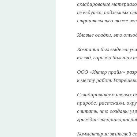
складирование материа
не ведутся, подземных се
строительство тоже нет
Иловые осадки, это отхо
Компании был выделен уча
взгляд, гораздо большая 
ООО «Интер прайм» разра
к месту работ. Разрешени
Складированием иловых ос
природе: растениям, окр
считать, что созданы угр
граждан: территория раб
Комментарии жителей сел