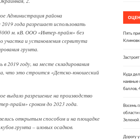
Окраинная, 2.
ное Администрация района
ОЦЕ
е 2019 года разрешает использовать
5000 м. кВ. ООО «Интер-прайм» без
Пять при
го участка и установления сервитута
Климовк
ирования грунта.
Застроя
 в 2019 году, на месте складирования
ка, что это строится «Детско-юношеский
Куда дел
наивные 
баллов, 
ное выдало разрешение на производство
ер-прайм» сроком до 2023 года.
Восемь г
области 
 велись открытым способом и на площадке
Зеленой 
кубов грунта – иловых осадков.
Дорогу у