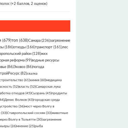
 полос
(+2 баллов, 2 оценок)
и
(679)
топ
(638)
Самара
(236)
загрязнение
ры
(186)
отходы
(166)
транспорт
(161)
лес
вропольский район
(128)
жкх
орная реформа
(99)
водные ресурсы
овье
(86)
Эковоз
(86)
погода
тройРесурс
(82)
свалка
строительство
(61)
химия
(60)
медицина
асность
(52)
власть
(52)
Самарская лука
аботка отходов
(45)
Сызрань
(45)
продукты
44)
Денис Волков
(43)
городская среда
устройство
(36)
мост через Волгу в
е
(33)
Ставропольский сосняк
(33)
животные
через Волгу в Тольятти
(30)
загрязнение
ньеры
(26)
мнение
(25)
рыба