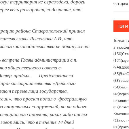
огу: территория не ограждена, дороги
четырех
берег весь разворочен, подозрение, что
ТЭГИ
трацию района Ставропольский пришел
ителя главы Лысенкова А.В., что
Тольятт
ельного законодательства не обнаружено.
атмосфе
(150)
Ста
ь встреча Главы администрации с.п.
(121)
мус
енов общественного совета с
(94)
здор
«Интер-прайм». Представители
(85)
ЭкоС
(63)
градо
о проект строительства «Детского
(54)
безоп
вают первые лица государства,
(48)
перер
ссии», что проект попал в федеральную
питания
(
 спортивных сооружений, но ни одного
(37)
благо
стиционного проекта, каких либо писем
Климовк
(32)
мост 
говорились, что в течение 14 дней
(30)
брако