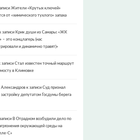
записи
Жители «Крутых ключей»
ся от «химического тухлого» запаха
к записи
Крик души из Самары: «ЖК
» – это концлагерь (нас
рировали и динамично травят)»
 записи
Стал известен точный маршрут
 мосту в Климовке
 Александров
к записи
Суд признал
 застройку депутатом Госдумы берега
записи
В Отрадном возбудили дело по
агрязнения окружающей среды на
лле-С»