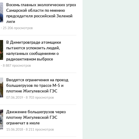
Восемь главных экологических угроз
Самарской области по мнению
председателя российской Зеленой
лиги
·
25 206 просмотров
В Димитровграде атомщики
пытаются успокоить людей,
напуганных сообщениями о
радиоактивном выбросе
·
8 887 просмотров
Вводятся ограничения на проезд
большегрузов по трассе М-5 и
плотине Жигулевской ГЭС
07.06.2019
·
8 703 просмотров
Движение большегрузов через
плотину Жигулевской ГЭС
ограничат в июле
15.06.2018
·
8 211 просмотров