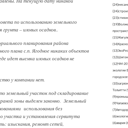
авлены. На текущую дату никакой
(24)
несан
(24)
строи
(23)
стихи
овета по использованию земельного
(19)
Волжс
 грунта – иловых осадков..
пространс
(15)
Жигуле
риального планирования района
(14)
Красно
ного плана с.п. Ягодное никаких объектов
(13)
ЭкоРе
где идет выемка иловых осадков не
(12)
Шигонс
(12)
ЧМ-20
экологии 
городское
ство у компании нет.
(10)
загряз
Тольятти
(
то земельный участок под складирование
(9)
промыш
раной зоны выделен законно. Земельный
(9)
Чапаевс
снованиями использования без
(7)
Автодо
го участка и установления сервитута
(6)
экологи
ть: изыскания, ремонт сетей,
(6)
авария
(6