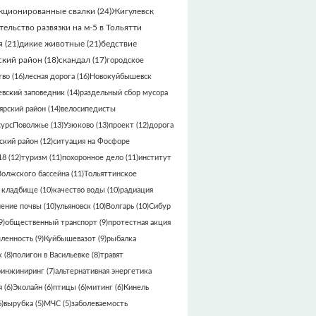
кционированные свалки
(24)
Жигулевск
тельство развязки на м-5 в Тольятти
я
(21)
дикие животные
(21)
бедствие
кий район
(18)
скандал
(17)
городское
тво
(16)
лесная дорога
(16)
Новокуйбышевск
вский заповедник
(14)
раздельный сбор мусора
ярский район
(14)
велосипедисты
сурсПоволжье
(13)
Узюково
(13)
проект
(12)
дорога
кий район
(12)
ситуация на Фосфоре
18
(12)
туризм
(11)
похоронное дело
(11)
институт
Волжского бассейна
(11)
Тольяттинское
 кладбище
(10)
качество воды
(10)
радиация
нение почвы
(10)
ульяновск
(10)
Волгарь
(10)
Сибур
9)
общественный транспорт
(9)
протестная акция
ленность
(9)
Куйбышевазот
(9)
рыбалка
к
(8)
полигон в Васильевке
(8)
травят
ринжиниринг
(7)
альтернативная энергетика
я
(6)
Эколайн
(6)
птицы
(6)
митинг
(6)
Кинель
)
вырубка
(5)
МЧС
(5)
заболеваемость