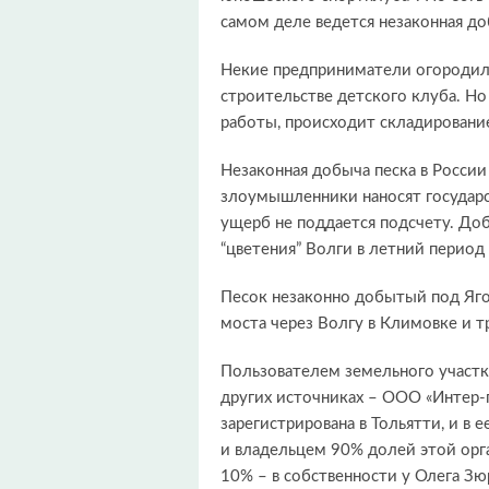
самом деле ведется незаконная до
Некие предприниматели огородили
строительстве детского клуба. Но
работы, происходит складирование
Незаконная добыча песка в Росси
злоумышленники наносят государс
ущерб не поддается подсчету. Доб
“цветения” Волги в летний период 
Песок незаконно добытый под Яго
моста через Волгу в Климовке и т
Пользователем земельного участк
других источниках – ООО «Интер-
зарегистрирована в Тольятти, и в
и владельцем 90% долей этой орга
10% – в собственности у Олега Зю