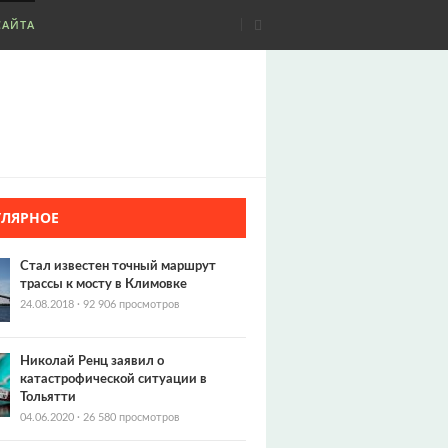
САЙТА
УЛЯРНОЕ
Стал известен точный маршрут
трассы к мосту в Климовке
24.08.2018
·
92 906 просмотров
Николай Ренц заявил о
катастрофической ситуации в
Тольятти
04.06.2020
·
26 580 просмотров