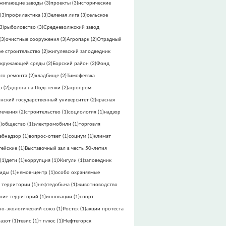
жигающие заводы
(3)
проекты
(3)
исторические
(3)
профилактика
(3)
Зеленая лига
(3)
сельское
3)
рыболовство
(3)
Средневолжский завод
(3)
очистные сооружения
(3)
Агропарк
(2)
Отрадный
е строительство
(2)
жигулевский заподведник
окружающей среды
(2)
Борский район
(2)
Фонд
го ремонта
(2)
кладбище
(2)
Тимофеевка
ю
(2)
дорога на Подстепки
(2)
агропром
инский государственный университет
(2)
красная
лечения
(2)
строительство
(1)
социология
(1)
надзор
)
общество
(1)
электромобили
(1)
торговля
ебнадзор
(1)
вопрос-ответ
(1)
социум
(1)
климат
тейские
(1)
Выставочный зал в честь 50-летия
(1)
дети
(1)
коррупция
(1)
Жигули
(1)
заповедник
виды
(1)
немов-центр
(1)
особо охраняемые
 территории
(1)
нефтедобыча
(1)
животноводство
ние территорий
(1)
инновации
(1)
спорт
но-экологический союз
(1)
Ростех
(1)
акции протеста
азот
(1)
тевис
(1)
т плюс
(1)
Нефтегорск