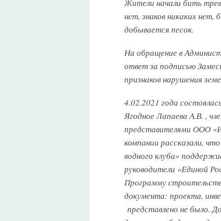
Жители начали бить трев
нет, знаков никаких нет, 
добывается песок.
На обращение в Админис
ответ за подписью Замест
признаков нарушения зем
4.02.2021 года состоялас
Ягодное Лапаева А.В. , чл
представителями ООО 
компании рассказали, чт
водного клуба» поддержи
руководители «Единой Ро
Программу строительства
документа: проекта, инве
представлено не было. До