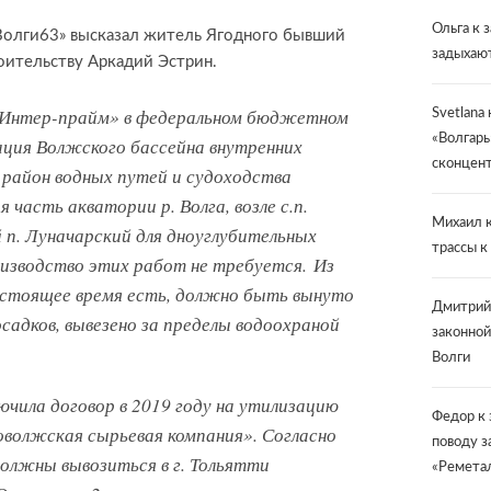
Ольга
к 
Волги63» высказал житель Ягодного бывший
задыхают
оительству Аркадий Эстрин.
 «Интер-прайм» в федеральном бюджетном
Svetlana
«Волгарь
ция Волжского бассейна внутренних
сконцент
 район водных путей и судоходства
я часть акватории р. Волга, возле с.п.
Михаил
к
й п. Луначарский для дноуглубительных
трассы к
оизводство этих работ не требуется. Из
астоящее время есть, должно быть вынуто
Дмитрий
садков, вывезено за пределы водоохраной
законной
Волги
чила договор в 2019 году на утилизацию
Федор
к 
оволжская сырьевая компания». Согласно
поводу з
должны вывозиться в г. Тольятти
«Ремета