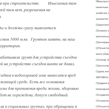
(4)
мусорос
лов при строительстве. Изыскания там
памятники
тей там нет, разрешения на
хозяйство
(
.
химикатов
(2)
дорожно
ды и должны сразу вывозиться.
(2)
охрана 
капитально
сток 5000 м.кв. Грунтом занято, на наш
(2)
интервь
территория.
(2)
Тольятт
книга
(2)
ув
батывала грунт для устройства съездов
(1)
пожар
(1
й на устройство съездов никто не давал.
(1)
роспотр
(1)
дела жи
адков в водоохраной зоне наносится вред
АВТОВАЗа
ужающей среде. Есть все основания
(1)
редкие 
озы для причинения вреда жизни, здоровью
природные
от не ограждена, допуск свободный.
(1)
содержа
(1)
социаль
а в социальных группах, при обращении в
(1)
Тольятти