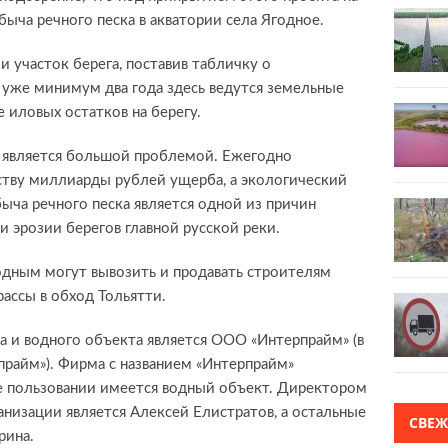
быча речного песка в акватории села Ягодное.
 участок берега, поставив табличку о
 уже минимум два года здесь ведутся земельные
 иловых остатков на берегу.
и является большой проблемой. Ежегодно
тву миллиарды рублей ущерба, а экологический
ыча речного песка является одной из причин
и эрозии берегов главной русской реки.
дным могут вывозить и продавать строителям
рассы в обход Тольятти.
а и водного объекта является ООО «Интерпрайм» (в
прайм»). Фирма с названием «Интерпрайм»
 ее пользовании имеется водный объект. Директором
низации является Алексей Елистратов, а остальные
СВЕ
рина.